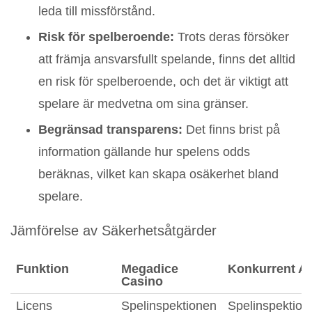
leda till missförstånd.
Risk för spelberoende:
Trots deras försöker
att främja ansvarsfullt spelande, finns det alltid
en risk för spelberoende, och det är viktigt att
spelare är medvetna om sina gränser.
Begränsad transparens:
Det finns brist på
information gällande hur spelens odds
beräknas, vilket kan skapa osäkerhet bland
spelare.
Jämförelse av Säkerhetsåtgärder
Funktion
Megadice
Konkurrent A
Casino
Licens
Spelinspektionen
Spelinspektion