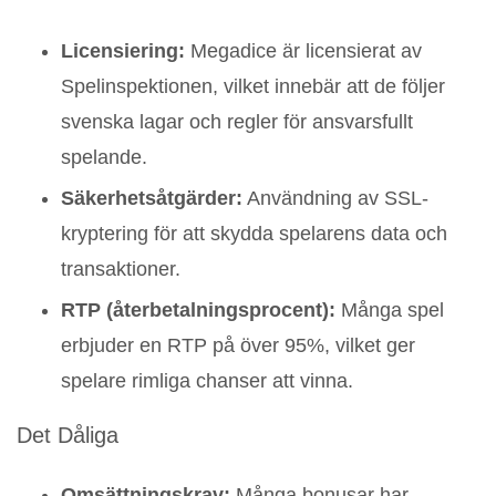
Licensiering:
Megadice är licensierat av
Spelinspektionen, vilket innebär att de följer
svenska lagar och regler för ansvarsfullt
spelande.
Säkerhetsåtgärder:
Användning av SSL-
kryptering för att skydda spelarens data och
transaktioner.
RTP (återbetalningsprocent):
Många spel
erbjuder en RTP på över 95%, vilket ger
spelare rimliga chanser att vinna.
Det Dåliga
Omsättningskrav:
Många bonusar har