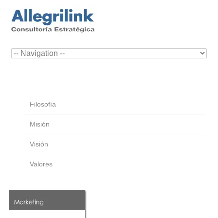
Filosofía
Misión
Visión
Valores