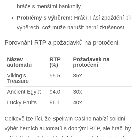
hráče s menšími bankrolly.
Problémy s výběrem:
Hráči hlásí zpoždění při
výběrech, což může narušit herní zkušenost.
Porovnání RTP a požadavků na protočení
Název
RTP
Požadavek na
automatu
(%)
protočení
Viking’s
95.5
35x
Treasure
Ancient Egypt
94.0
30x
Lucky Fruits
96.1
40x
Celkově lze říci, že Spellwin Casino nabízí solidní
výběr herních automatů s dobrými RTP, ale hráči by