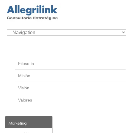
Filosofía
Misión
Visión
Valores