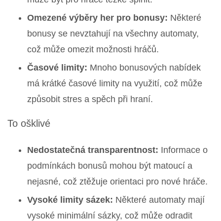
Omezené výběry her pro bonusy:
Některé
bonusy se nevztahují na všechny automaty,
což může omezit možnosti hráčů.
Časové limity:
Mnoho bonusových nabídek
má krátké časové limity na využití, což může
způsobit stres a spěch při hraní.
To ošklivé
Nedostatečná transparentnost:
Informace o
podmínkách bonusů mohou být matoucí a
nejasné, což ztěžuje orientaci pro nové hráče.
Vysoké limity sázek:
Některé automaty mají
vysoké minimální sázky, což může odradit