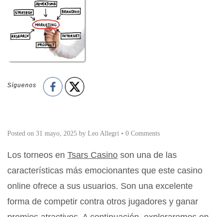
Síguenos
Posted on
31 mayo, 2025
by
Leo Allegri
•
0 Comments
Los torneos en
Tsars Casino
son una de las
características más emocionantes que este casino
online ofrece a sus usuarios. Son una excelente
forma de competir contra otros jugadores y ganar