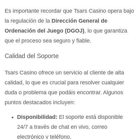
Es importante recordar que Tsars Casino opera bajo
la regulación de la
Dirección General de
Ordenación del Juego (DGOJ)
, lo que garantiza
que el proceso sea seguro y fiable.
Calidad del Soporte
Tsars Casino ofrece un servicio al cliente de alta
calidad, lo que es crucial para resolver cualquier
duda o problema que podáis encontrar. Algunos
puntos destacados incluyen:
Disponibilidad:
El soporte está disponible
24/7 a través de chat en vivo, correo
electrónico y teléfono.