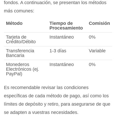
fondos. A continuación, se presentan los métodos
más comunes:
Método
Tiempo de
Comisión
Procesamiento
Tarjeta de
Instantáneo
0%
Crédito/Débito
Transferencia
1-3 días
Variable
Bancaria
Monederos
Instantáneo
0%
Electrónicos (ej.
PayPal)
Es recomendable revisar las condiciones
específicas de cada método de pago, así como los
límites de depósito y retiro, para asegurarse de que
se adapten a vuestras necesidades.