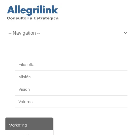
Filosofía
Misión
Visión
Valores