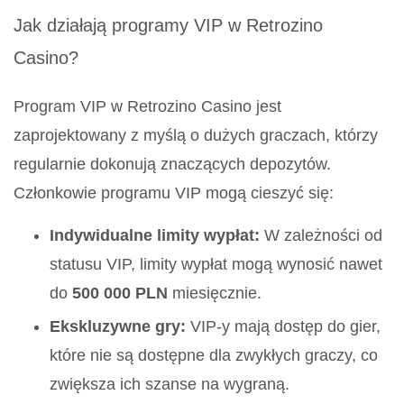
Jak działają programy VIP w Retrozino
Casino?
Program VIP w Retrozino Casino jest
zaprojektowany z myślą o dużych graczach, którzy
regularnie dokonują znaczących depozytów.
Członkowie programu VIP mogą cieszyć się:
Indywidualne limity wypłat:
W zależności od
statusu VIP, limity wypłat mogą wynosić nawet
do
500 000 PLN
miesięcznie.
Ekskluzywne gry:
VIP-y mają dostęp do gier,
które nie są dostępne dla zwykłych graczy, co
zwiększa ich szanse na wygraną.