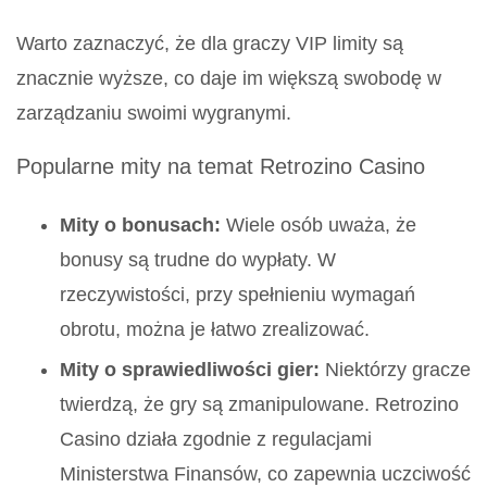
Warto zaznaczyć, że dla graczy VIP limity są
znacznie wyższe, co daje im większą swobodę w
zarządzaniu swoimi wygranymi.
Popularne mity na temat Retrozino Casino
Mity o bonusach:
Wiele osób uważa, że
bonusy są trudne do wypłaty. W
rzeczywistości, przy spełnieniu wymagań
obrotu, można je łatwo zrealizować.
Mity o sprawiedliwości gier:
Niektórzy gracze
twierdzą, że gry są zmanipulowane. Retrozino
Casino działa zgodnie z regulacjami
Ministerstwa Finansów, co zapewnia uczciwość