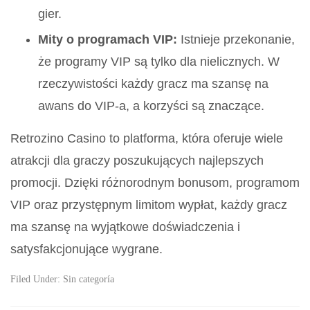
gier.
Mity o programach VIP:
Istnieje przekonanie,
że programy VIP są tylko dla nielicznych. W
rzeczywistości każdy gracz ma szansę na
awans do VIP-a, a korzyści są znaczące.
Retrozino Casino to platforma, która oferuje wiele
atrakcji dla graczy poszukujących najlepszych
promocji. Dzięki różnorodnym bonusom, programom
VIP oraz przystępnym limitom wypłat, każdy gracz
ma szansę na wyjątkowe doświadczenia i
satysfakcjonujące wygrane.
Filed Under:
Sin categoría