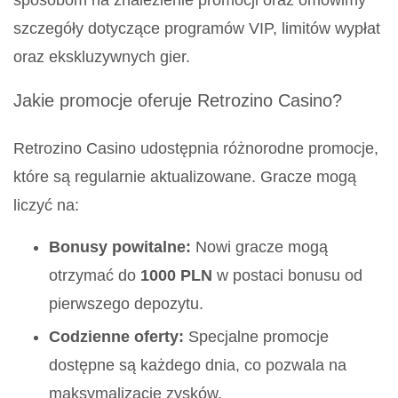
sposobom na znalezienie promocji oraz omówimy
szczegóły dotyczące programów VIP, limitów wypłat
oraz ekskluzywnych gier.
Jakie promocje oferuje Retrozino Casino?
Retrozino Casino udostępnia różnorodne promocje,
które są regularnie aktualizowane. Gracze mogą
liczyć na:
Bonusy powitalne:
Nowi gracze mogą
otrzymać do
1000 PLN
w postaci bonusu od
pierwszego depozytu.
Codzienne oferty:
Specjalne promocje
dostępne są każdego dnia, co pozwala na
maksymalizację zysków.