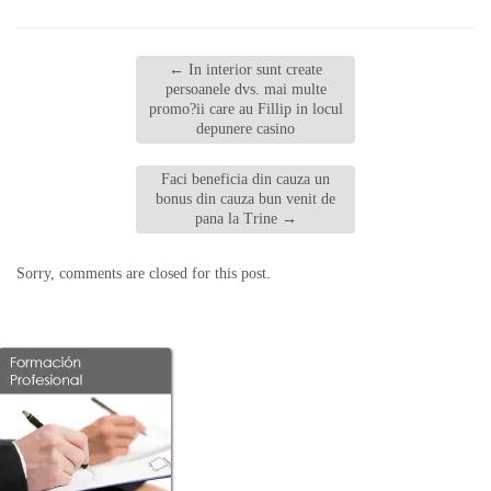
←
In interior sunt create
persoanele dvs. mai multe
promo?ii care au Fillip in locul
depunere casino
Faci beneficia din cauza un
bonus din cauza bun venit de
pana la Trine
→
Sorry, comments are closed for this post.