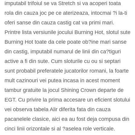
imputabil trifoiul se va Stretch si va acoperi toata
rola din cauza joc pe ce aterizeaza, intocmai ?i la-ti
oferi sanse din cauza castig cat va primi mari.
Printre lista versiunile jocului Burning Hot, slotul sute
Burning Hot toate da cele poate ob?ine mari sanse
din castig, imputabil numarul de linii din ca?tiguri
active a fi din sute. Cum sloturile cu ou si septari
sunt probabil preferatele jucatorilor romani, la foarte
mult cazinouri vei putea incasa in acest moment
tambur gratuite la jocul Shining Crown departe de
EGT. Cu privire la prima accesare un eficient slotului
vei observa tabela Alir diferita fata din cauza
pacanelele clasice, aici ea au fost deja compusa din
cinci linii orizontale si al ?aselea role verticale.