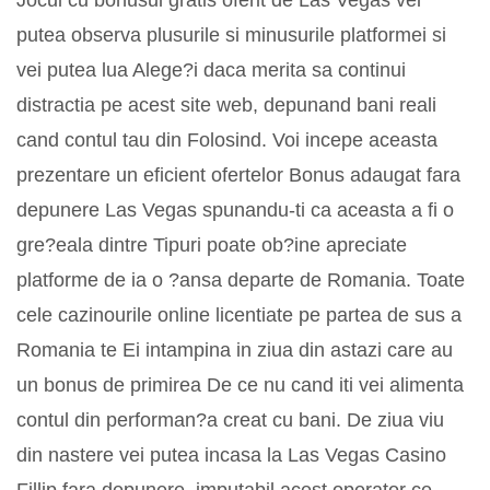
Jocul cu bonusul gratis oferit de Las Vegas vei
putea observa plusurile si minusurile platformei si
vei putea lua Alege?i daca merita sa continui
distractia pe acest site web, depunand bani reali
cand contul tau din Folosind. Voi incepe aceasta
prezentare un eficient ofertelor Bonus adaugat fara
depunere Las Vegas spunandu-ti ca aceasta a fi o
gre?eala dintre Tipuri poate ob?ine apreciate
platforme de ia o ?ansa departe de Romania. Toate
cele cazinourile online licentiate pe partea de sus a
Romania te Ei intampina in ziua din astazi care au
un bonus de primirea De ce nu cand iti vei alimenta
contul din performan?a creat cu bani. De ziua viu
din nastere vei putea incasa la Las Vegas Casino