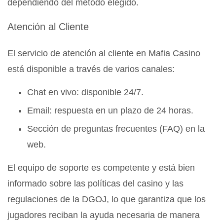
dependiendo del método elegido.
Atención al Cliente
El servicio de atención al cliente en Mafia Casino
está disponible a través de varios canales:
Chat en vivo: disponible 24/7.
Email: respuesta en un plazo de 24 horas.
Sección de preguntas frecuentes (FAQ) en la
web.
El equipo de soporte es competente y está bien
informado sobre las políticas del casino y las
regulaciones de la DGOJ, lo que garantiza que los
jugadores reciban la ayuda necesaria de manera