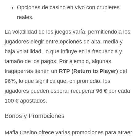
Opciones de casino en vivo con crupieres
reales.
La volatilidad de los juegos varía, permitiendo a los
jugadores elegir entre opciones de alta, media y
baja volatilidad, lo que influye en la frecuencia y
tamaño de los pagos. Por ejemplo, algunas
tragaperras tienen un
RTP (Return to Player)
del
96%, lo que significa que, en promedio, los
jugadores pueden esperar recuperar 96 € por cada
100 € apostados.
Bonos y Promociones
Mafia Casino ofrece varias promociones para atraer