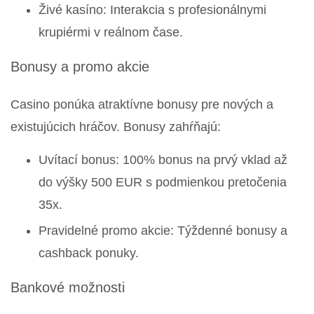
Živé kasíno: Interakcia s profesionálnymi
krupiérmi v reálnom čase.
Bonusy a promo akcie
Casino ponúka atraktívne bonusy pre nových a
existujúcich hráčov. Bonusy zahŕňajú:
Uvítací bonus: 100% bonus na prvý vklad až
do výšky 500 EUR s podmienkou pretočenia
35x.
Pravidelné promo akcie: Týždenné bonusy a
cashback ponuky.
Bankové možnosti