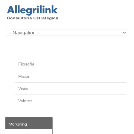
Filosofía
Misión
Visión
Valores