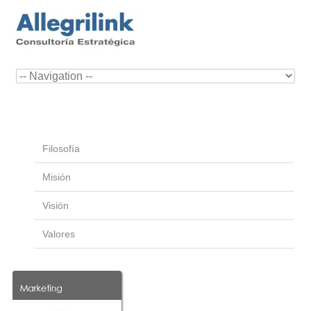
Filosofía
Misión
Visión
Valores