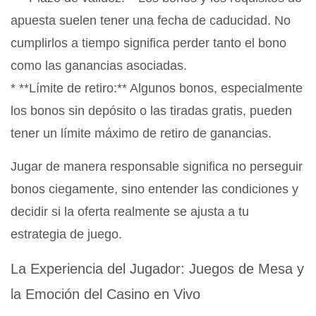
apuesta suelen tener una fecha de caducidad. No
cumplirlos a tiempo significa perder tanto el bono
como las ganancias asociadas.
* **Límite de retiro:** Algunos bonos, especialmente
los bonos sin depósito o las tiradas gratis, pueden
tener un límite máximo de retiro de ganancias.
Jugar de manera responsable significa no perseguir
bonos ciegamente, sino entender las condiciones y
decidir si la oferta realmente se ajusta a tu
estrategia de juego.
La Experiencia del Jugador: Juegos de Mesa y
la Emoción del Casino en Vivo