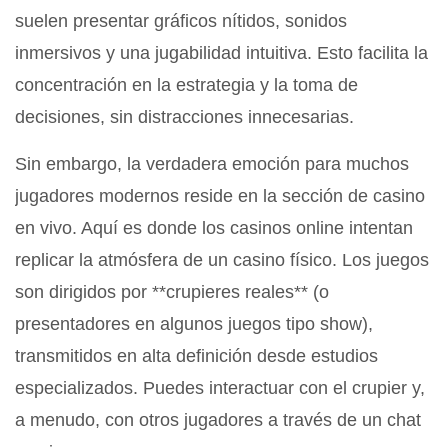
suelen presentar gráficos nítidos, sonidos
inmersivos y una jugabilidad intuitiva. Esto facilita la
concentración en la estrategia y la toma de
decisiones, sin distracciones innecesarias.
Sin embargo, la verdadera emoción para muchos
jugadores modernos reside en la sección de casino
en vivo. Aquí es donde los casinos online intentan
replicar la atmósfera de un casino físico. Los juegos
son dirigidos por **crupieres reales** (o
presentadores en algunos juegos tipo show),
transmitidos en alta definición desde estudios
especializados. Puedes interactuar con el crupier y,
a menudo, con otros jugadores a través de un chat