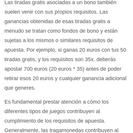
Las tiradas gratis asociadas a un bono también
suelen venir con sus propios requisitos. Las
ganancias obtenidas de esas tiradas gratis a
menudo se tratan como fondos de bono y están
sujetas a los mismos o similares requisitos de
apuesta. Por ejemplo, si ganas 20 euros con tus 50
tiradas gratis, y los requisitos son 35x, deberás
apostar 700 euros (20 euros * 35) antes de poder
retirar esos 20 euros y cualquier ganancia adicional
que generes.
Es fundamental prestar atención a cómo los
diferentes tipos de juegos contribuyen al
cumplimiento de los requisitos de apuesta.
Generalmente, las tragamonedas contribuyen al