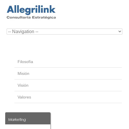
Filosofía
Misión
Visión
Valores