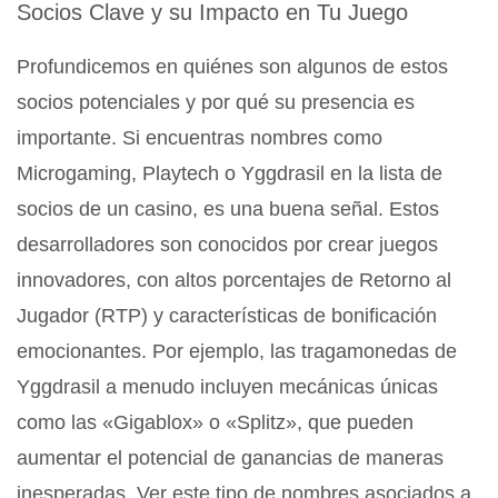
Socios Clave y su Impacto en Tu Juego
Profundicemos en quiénes son algunos de estos
socios potenciales y por qué su presencia es
importante. Si encuentras nombres como
Microgaming, Playtech o Yggdrasil en la lista de
socios de un casino, es una buena señal. Estos
desarrolladores son conocidos por crear juegos
innovadores, con altos porcentajes de Retorno al
Jugador (RTP) y características de bonificación
emocionantes. Por ejemplo, las tragamonedas de
Yggdrasil a menudo incluyen mecánicas únicas
como las «Gigablox» o «Splitz», que pueden
aumentar el potencial de ganancias de maneras
inesperadas. Ver este tipo de nombres asociados a