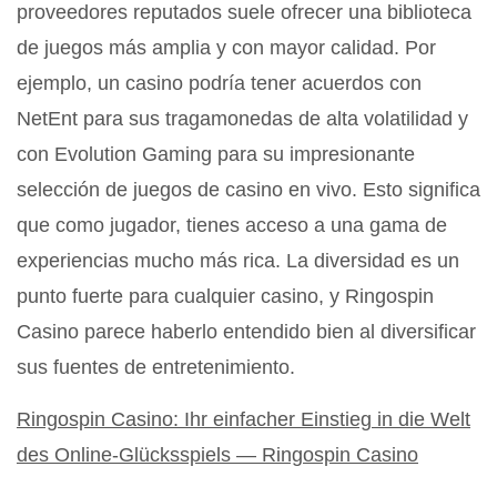
proveedores reputados suele ofrecer una biblioteca
de juegos más amplia y con mayor calidad. Por
ejemplo, un casino podría tener acuerdos con
NetEnt para sus tragamonedas de alta volatilidad y
con Evolution Gaming para su impresionante
selección de juegos de casino en vivo. Esto significa
que como jugador, tienes acceso a una gama de
experiencias mucho más rica. La diversidad es un
punto fuerte para cualquier casino, y Ringospin
Casino parece haberlo entendido bien al diversificar
sus fuentes de entretenimiento.
Ringospin Casino: Ihr einfacher Einstieg in die Welt
des Online-Glücksspiels — Ringospin Casino