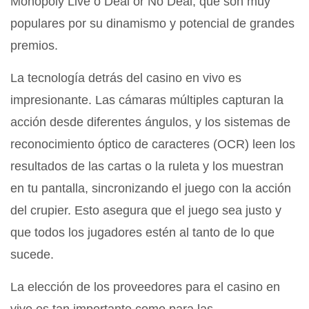
Monopoly Live o Deal or No Deal, que son muy
populares por su dinamismo y potencial de grandes
premios.
La tecnología detrás del casino en vivo es
impresionante. Las cámaras múltiples capturan la
acción desde diferentes ángulos, y los sistemas de
reconocimiento óptico de caracteres (OCR) leen los
resultados de las cartas o la ruleta y los muestran
en tu pantalla, sincronizando el juego con la acción
del crupier. Esto asegura que el juego sea justo y
que todos los jugadores estén al tanto de lo que
sucede.
La elección de los proveedores para el casino en