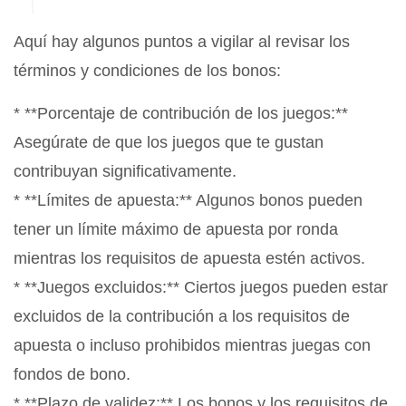
Aquí hay algunos puntos a vigilar al revisar los
términos y condiciones de los bonos:
* **Porcentaje de contribución de los juegos:**
Asegúrate de que los juegos que te gustan
contribuyan significativamente.
* **Límites de apuesta:** Algunos bonos pueden
tener un límite máximo de apuesta por ronda
mientras los requisitos de apuesta estén activos.
* **Juegos excluidos:** Ciertos juegos pueden estar
excluidos de la contribución a los requisitos de
apuesta o incluso prohibidos mientras juegas con
fondos de bono.
* **Plazo de validez:** Los bonos y los requisitos de