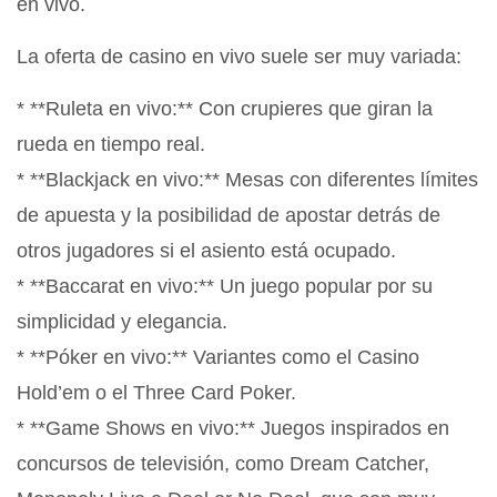
en vivo.
La oferta de casino en vivo suele ser muy variada:
* **Ruleta en vivo:** Con crupieres que giran la
rueda en tiempo real.
* **Blackjack en vivo:** Mesas con diferentes límites
de apuesta y la posibilidad de apostar detrás de
otros jugadores si el asiento está ocupado.
* **Baccarat en vivo:** Un juego popular por su
simplicidad y elegancia.
* **Póker en vivo:** Variantes como el Casino
Hold’em o el Three Card Poker.
* **Game Shows en vivo:** Juegos inspirados en
concursos de televisión, como Dream Catcher,