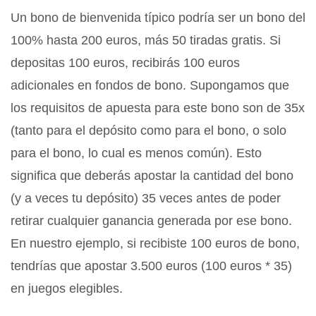
Un bono de bienvenida típico podría ser un bono del
100% hasta 200 euros, más 50 tiradas gratis. Si
depositas 100 euros, recibirás 100 euros
adicionales en fondos de bono. Supongamos que
los requisitos de apuesta para este bono son de 35x
(tanto para el depósito como para el bono, o solo
para el bono, lo cual es menos común). Esto
significa que deberás apostar la cantidad del bono
(y a veces tu depósito) 35 veces antes de poder
retirar cualquier ganancia generada por ese bono.
En nuestro ejemplo, si recibiste 100 euros de bono,
tendrías que apostar 3.500 euros (100 euros * 35)
en juegos elegibles.