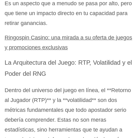
Es un aspecto que a menudo se pasa por alto, pero
que tiene un impacto directo en tu capacidad para
retirar ganancias.
Ringospin Casino: una mirada a su oferta de juegos
y promociones exclusivas
La Arquitectura del Juego: RTP, Volatilidad y el
Poder del RNG
Dentro del universo del juego en línea, el **Retorno
al Jugador (RTP)** y la **volatilidad** son dos
métricas fundamentales que todo apostador serio
debería comprender. Estas no son meras
estadísticas, sino herramientas que te ayudan a