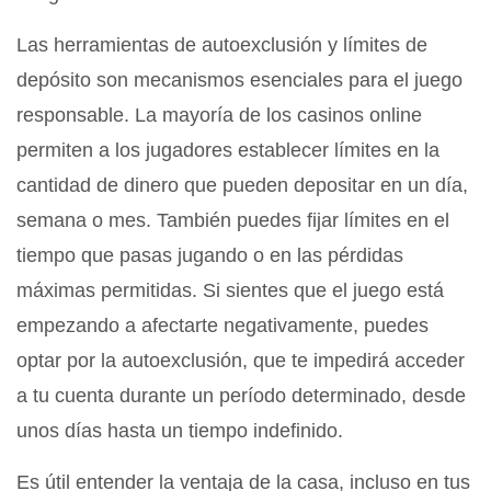
Las herramientas de autoexclusión y límites de
depósito son mecanismos esenciales para el juego
responsable. La mayoría de los casinos online
permiten a los jugadores establecer límites en la
cantidad de dinero que pueden depositar en un día,
semana o mes. También puedes fijar límites en el
tiempo que pasas jugando o en las pérdidas
máximas permitidas. Si sientes que el juego está
empezando a afectarte negativamente, puedes
optar por la autoexclusión, que te impedirá acceder
a tu cuenta durante un período determinado, desde
unos días hasta un tiempo indefinido.
Es útil entender la ventaja de la casa, incluso en tus