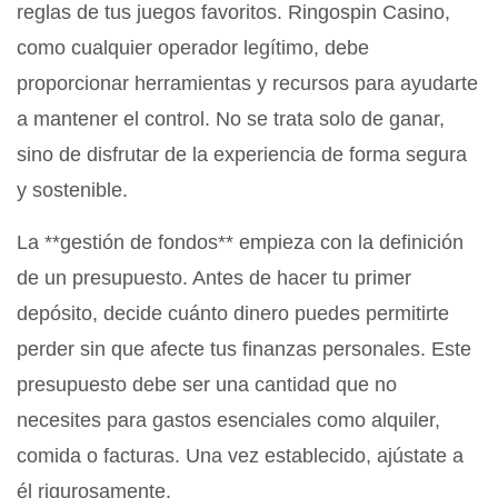
reglas de tus juegos favoritos. Ringospin Casino,
como cualquier operador legítimo, debe
proporcionar herramientas y recursos para ayudarte
a mantener el control. No se trata solo de ganar,
sino de disfrutar de la experiencia de forma segura
y sostenible.
La **gestión de fondos** empieza con la definición
de un presupuesto. Antes de hacer tu primer
depósito, decide cuánto dinero puedes permitirte
perder sin que afecte tus finanzas personales. Este
presupuesto debe ser una cantidad que no
necesites para gastos esenciales como alquiler,
comida o facturas. Una vez establecido, ajústate a
él rigurosamente.