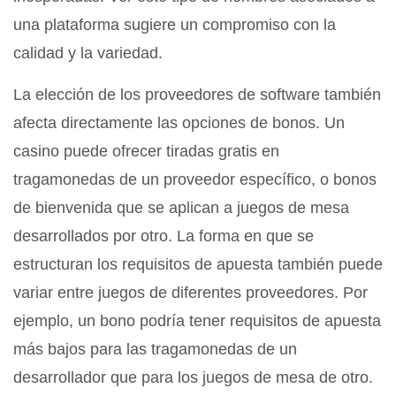
una plataforma sugiere un compromiso con la
calidad y la variedad.
La elección de los proveedores de software también
afecta directamente las opciones de bonos. Un
casino puede ofrecer tiradas gratis en
tragamonedas de un proveedor específico, o bonos
de bienvenida que se aplican a juegos de mesa
desarrollados por otro. La forma en que se
estructuran los requisitos de apuesta también puede
variar entre juegos de diferentes proveedores. Por
ejemplo, un bono podría tener requisitos de apuesta
más bajos para las tragamonedas de un
desarrollador que para los juegos de mesa de otro.