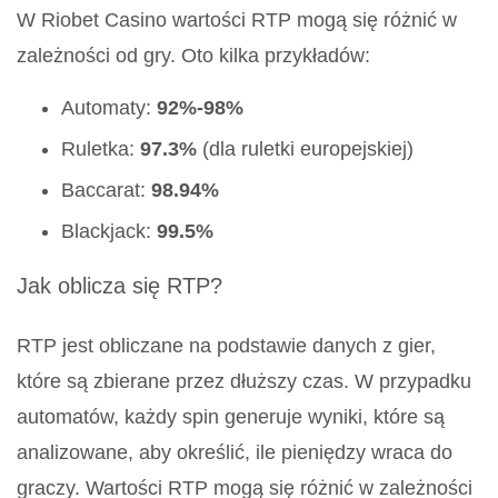
W Riobet Casino wartości RTP mogą się różnić w
zależności od gry. Oto kilka przykładów:
Automaty:
92%-98%
Ruletka:
97.3%
(dla ruletki europejskiej)
Baccarat:
98.94%
Blackjack:
99.5%
Jak oblicza się RTP?
RTP jest obliczane na podstawie danych z gier,
które są zbierane przez dłuższy czas. W przypadku
automatów, każdy spin generuje wyniki, które są
analizowane, aby określić, ile pieniędzy wraca do
graczy. Wartości RTP mogą się różnić w zależności