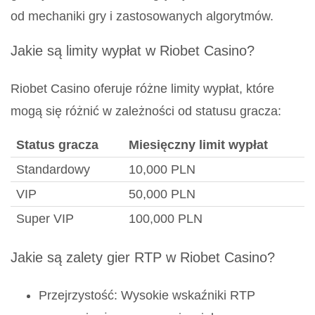
od mechaniki gry i zastosowanych algorytmów.
Jakie są limity wypłat w Riobet Casino?
Riobet Casino oferuje różne limity wypłat, które
mogą się różnić w zależności od statusu gracza:
Status gracza
Miesięczny limit wypłat
Standardowy
10,000 PLN
VIP
50,000 PLN
Super VIP
100,000 PLN
Jakie są zalety gier RTP w Riobet Casino?
Przejrzystość: Wysokie wskaźniki RTP