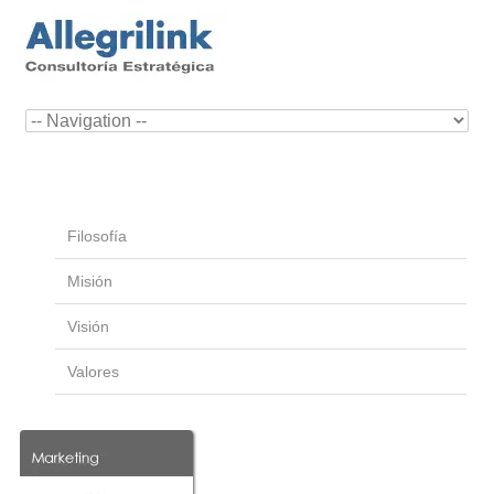
Filosofía
Misión
Visión
Valores