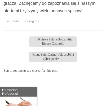
gracza. Zachęcamy do zapoznania się z naszymi
ofertami i życzymy wielu udanych spinów!
Filed Under:
Sin categoría
←
Kuinka Pelata Baccarattia
Rioace Casinolla
RingoSpin Casino: Jak probíhá
výběr peněz
→
Sorry, comments are closed for this post.