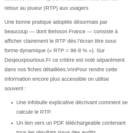
retour au joueur (RTP) aux usagers
Une bonne pratique adoptée désormais par
beaucoup — dont Betsson France — consiste à
afficher clairement le RTP dès l’écran titre sous
forme dynamique (« RTP = 96·8 % »). Sur
Desjeuxpourtous.Fr ce critère est noté séparément
dans nos fiches détaillées.\n\nPour rendre cette
information encore plus accessible on utilise
souvent :
Une infobulle explicative décrivant comment se
calcule le RTP.
Un lien vers un PDF téléchargeable contenant
tous les résultats issus des audits