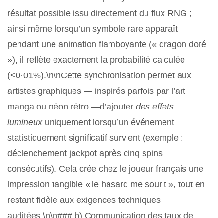
résultat possible issu directement du flux RNG ;
ainsi même lorsqu’un symbole rare apparaît
pendant une animation flamboyante (« dragon doré
»), il reflète exactement la probabilité calculée
(<0·01%).\n\nCette synchronisation permet aux
artistes graphiques — inspirés parfois par l’art
manga ou néon rétro —d’ajouter
des effets
lumineux
uniquement lorsqu’un événement
statistiquement significatif survient (exemple :
déclenchement jackpot après cinq spins
consécutifs). Cela crée chez le joueur français une
impression tangible « le hasard me sourit », tout en
restant fidèle aux exigences techniques
auditées.\n\n### b) Communication des taux de