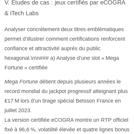
V. Études de cas : jeux certifiés par eCOGRA
& iTech Labs
Analyser concrètement deux titres emblématiques
permet d’illustrer comment certifications renforcent
confiance et attractivité auprès du public
hexagonal.\n\n### a) Analyse d’une slot « Mega
Fortune » certifiée
Mega Fortune
détient depuis plusieurs années le
record mondial du jackpot progressif atteignant plus
€17 M lors d’un tirage spécial Betsson France en
juillet 2023.
La version certifiée eCOGRA montre un RTP officiel
fixé à 96,6 %, volatilité élevée et quatre lignes bonus