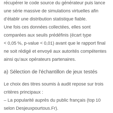
récupérer le code source du générateur puis lance
une série massive de simulations virtuelles afin
d’établir une distribution statistique fiable.
Une fois ces données collectées, elles sont
comparées aux seuils prédéfinis (écart type
< 0,05 %, p‑value < 0,01) avant que le rapport final
ne soit rédigé et envoyé aux autorités compétentes
ainsi qu’aux opérateurs partenaires.
a) Sélection de l’échantillon de jeux testés
Le choix des titres soumis à audit repose sur trois
critères principaux :
– La popularité auprès du public français (top 10
selon Desjeuxpourtous.Fr).