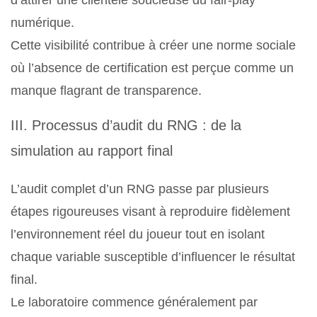
d’attirer une clientèle soucieuse du fair‑play
numérique.
Cette visibilité contribue à créer une norme sociale
où l’absence de certification est perçue comme un
manque flagrant de transparence.
III. Processus d’audit du RNG : de la
simulation au rapport final
L’audit complet d’un RNG passe par plusieurs
étapes rigoureuses visant à reproduire fidèlement
l’environnement réel du joueur tout en isolant
chaque variable susceptible d’influencer le résultat
final.
Le laboratoire commence généralement par