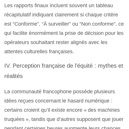
Les rapports finaux incluent souvent un tableau
récapitulatif indiquant clairement si chaque critère
est “Conforme”, “À surveiller” ou “Non conforme”, ce
qui facilite énormément la prise de décision pour les
opérateurs souhaitant rester alignés avec les
attentes culturelles françaises.
IV. Perception française de l’équité : mythes et
réalités
La communauté francophone possède plusieurs
idées reçues concernant le hasard numérique :
certains croient qu’il existe encore « des machines
truquées », tandis que d’autres supposent que jouer
pendant certaines heures augmente leurs chances.