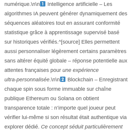
numérique.\n\n
Intelligence artificielle – Les
algorithmes IA peuvent générer dynamiquement des
séquences aléatoires tout en assurant conformité
statistique grâce à apprentissage supervisé basé
sur historiques vérifiés.^[source] Elles permettent
aussi personnaliser légèrement certains paramètres
sans altérer équité globale – réponse potentielle aux
attentes françaises pour
une expérience
ultra‑personnalisée
.\n\n
Blockchain – Enregistrant
chaque spin sous forme immuable sur chaîne
publique Ethereum ou Solana on obtient
transparence totale : n’importe quel joueur peut
vérifier lui‑même si son résultat était authentique via
explorer dédié.
Ce concept séduit particulièrement