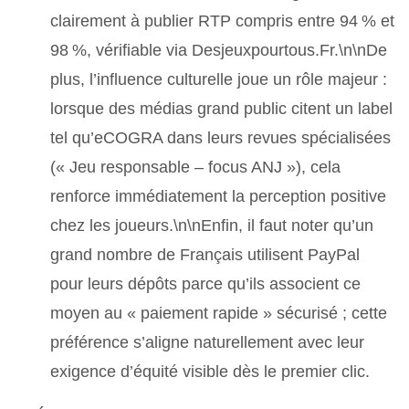
clairement à publier RTP compris entre 94 % et
98 %, vérifiable via Desjeuxpourtous.Fr.\n\nDe
plus, l’influence culturelle joue un rôle majeur :
lorsque des médias grand public citent un label
tel qu’eCOGRA dans leurs revues spécialisées
(« Jeu responsable – focus ANJ »), cela
renforce immédiatement la perception positive
chez les joueurs.\n\nEnfin, il faut noter qu’un
grand nombre de Français utilisent PayPal
pour leurs dépôts parce qu’ils associent ce
moyen au « paiement rapide » sécurisé ; cette
préférence s’aligne naturellement avec leur
exigence d’équité visible dès le premier clic.