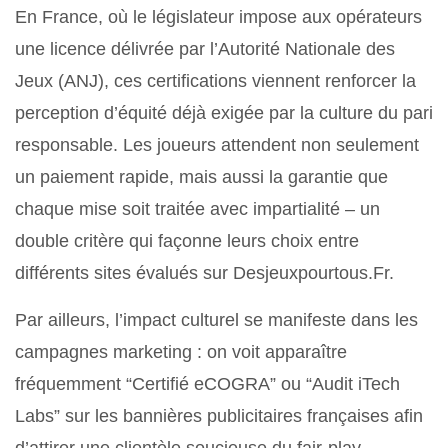
En France, où le législateur impose aux opérateurs
une licence délivrée par l’Autorité Nationale des
Jeux (ANJ), ces certifications viennent renforcer la
perception d’équité déjà exigée par la culture du pari
responsable. Les joueurs attendent non seulement
un paiement rapide, mais aussi la garantie que
chaque mise soit traitée avec impartialité – un
double critère qui façonne leurs choix entre
différents sites évalués sur Desjeuxpourtous.Fr.
Par ailleurs, l’impact culturel se manifeste dans les
campagnes marketing : on voit apparaître
fréquemment “Certifié eCOGRA” ou “Audit iTech
Labs” sur les bannières publicitaires françaises afin