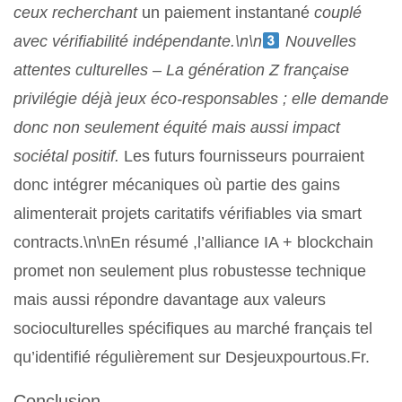
ceux recherchant
un paiement instantané
couplé
avec vérifiabilité indépendante.\n\n
Nouvelles
attentes culturelles – La génération Z française
privilégie déjà jeux éco‑responsables ; elle demande
donc non seulement équité mais aussi impact
sociétal positif.
Les futurs fournisseurs pourraient
donc intégrer mécaniques où partie des gains
alimenterait projets caritatifs vérifiables via smart
contracts.\n\nEn résumé ,l’alliance IA + blockchain
promet non seulement plus robustesse technique
mais aussi répondre davantage aux valeurs
socioculturelles spécifiques au marché français tel
qu’identifié régulièrement sur Desjeuxpourtous.Fr.
Conclusion