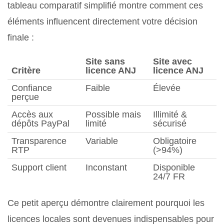
tableau comparatif simplifié montre comment ces
éléments influencent directement votre décision
finale :
Site sans
Site avec
Critère
licence ANJ
licence ANJ
Confiance
Faible
Élevée
perçue
Accès aux
Possible mais
Illimité &
dépôts PayPal
limité
sécurisé
Transparence
Variable
Obligatoire
RTP
(>94%)
Support client
Inconstant
Disponible
24/7 FR
Ce petit aperçu démontre clairement pourquoi les
licences locales sont devenues indispensables pour