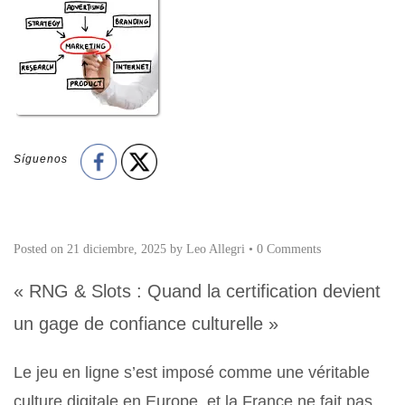
Síguenos
Posted on
21 diciembre, 2025
by
Leo Allegri
•
0 Comments
« RNG & Slots : Quand la certification devient
un gage de confiance culturelle »
Le jeu en ligne s’est imposé comme une véritable
culture digitale en Europe, et la France ne fait pas