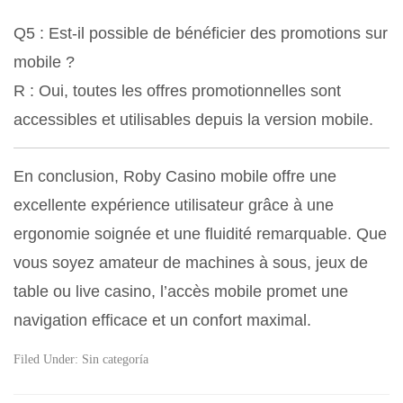
Q5 : Est-il possible de bénéficier des promotions sur
mobile ?
R : Oui, toutes les offres promotionnelles sont
accessibles et utilisables depuis la version mobile.
En conclusion, Roby Casino mobile offre une
excellente expérience utilisateur grâce à une
ergonomie soignée et une fluidité remarquable. Que
vous soyez amateur de machines à sous, jeux de
table ou live casino, l’accès mobile promet une
navigation efficace et un confort maximal.
Filed Under:
Sin categoría