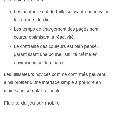
Les boutons sont de taille suffisante pour éviter
les erreurs de clic.
Les temps de chargement des pages sont
courts, optimisant la réactivité.
Le contraste des couleurs est bien pensé,
garantissant une bonne lisibilité même en
environnement lumineux.
Les utilisateurs novices comme confirmés peuvent
ainsi profiter d’une interface simple à prendre en
main sans complexité inutile.
Fluidité du jeu sur mobile