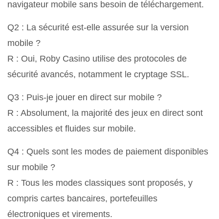
navigateur mobile sans besoin de téléchargement.
Q2 : La sécurité est-elle assurée sur la version
mobile ?
R : Oui, Roby Casino utilise des protocoles de
sécurité avancés, notamment le cryptage SSL.
Q3 : Puis-je jouer en direct sur mobile ?
R : Absolument, la majorité des jeux en direct sont
accessibles et fluides sur mobile.
Q4 : Quels sont les modes de paiement disponibles
sur mobile ?
R : Tous les modes classiques sont proposés, y
compris cartes bancaires, portefeuilles
électroniques et virements.