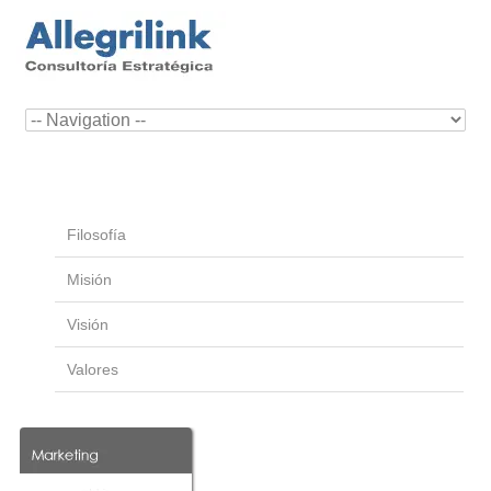
Filosofía
Misión
Visión
Valores