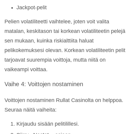
Jackpot-pelit
Pelien volatiliteetti vaihtelee, joten voit valita
matalan, keskitason tai korkean volatiliteetin pelejä
sen mukaan, kuinka riskialttiita haluat
pelikokemuksesi olevan. Korkean volatiliteetin pelit
tarjoavat suurempia voittoja, mutta niitä on
vaikeampi voittaa.
Vaihe 4: Voittojen nostaminen
Voittojen nostaminen Rullat Casinolta on helppoa.
Seuraa näitä vaiheita:
Kirjaudu sisään pelitilillesi.