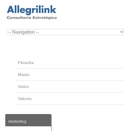
Filosofía
Misión
Visión
Valores