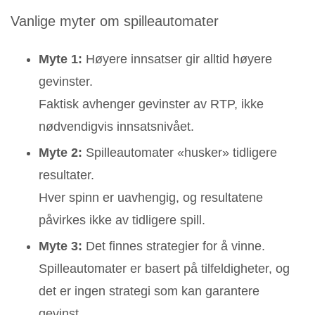
Vanlige myter om spilleautomater
Myte 1:
Høyere innsatser gir alltid høyere
gevinster.
Faktisk avhenger gevinster av RTP, ikke
nødvendigvis innsatsnivået.
Myte 2:
Spilleautomater «husker» tidligere
resultater.
Hver spinn er uavhengig, og resultatene
påvirkes ikke av tidligere spill.
Myte 3:
Det finnes strategier for å vinne.
Spilleautomater er basert på tilfeldigheter, og
det er ingen strategi som kan garantere
gevinst.