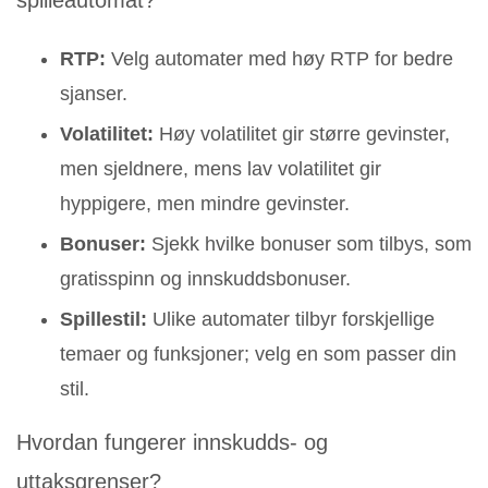
spilleautomat?
RTP:
Velg automater med høy RTP for bedre
sjanser.
Volatilitet:
Høy volatilitet gir større gevinster,
men sjeldnere, mens lav volatilitet gir
hyppigere, men mindre gevinster.
Bonuser:
Sjekk hvilke bonuser som tilbys, som
gratisspinn og innskuddsbonuser.
Spillestil:
Ulike automater tilbyr forskjellige
temaer og funksjoner; velg en som passer din
stil.
Hvordan fungerer innskudds- og
uttaksgrenser?