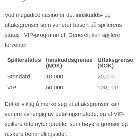
Ved megadice casino er det innskudds- og
uttaksgrenser som varierer basert på spillerens
status i VIP-programmet. Generelt kan spillere
forvente:
Spillerstatus
Innskuddsgrense
Uttaksgrense
(NOK)
(NOK)
Standard
10,000
20,000
VIP
50,000
100,000
Det er viktig å merke seg at uttaksgrenser kan
variere avhengig av betalingsmetode, og at VIP-
spillere ofte nyter fordeler som høyere grenser og
raskere behandlingstider.