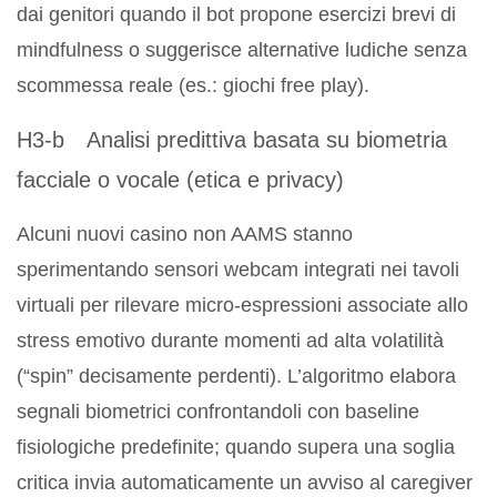
dai genitori quando il bot propone esercizi brevi di
mindfulness o suggerisce alternative ludiche senza
scommessa reale (es.: giochi free play).
H3‑b Analisi predittiva basata su biometria
facciale o vocale (etica e privacy)
Alcuni nuovi casino non AAMS stanno
sperimentando sensori webcam integrati nei tavoli
virtuali per rilevare micro-espressioni associate allo
stress emotivo durante momenti ad alta volatilità
(“spin” decisamente perdenti). L’algoritmo elabora
segnali biometrici confrontandoli con baseline
fisiologiche predefinite; quando supera una soglia
critica invia automaticamente un avviso al caregiver