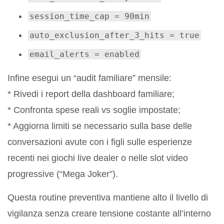
session_time_cap = 90min
auto_exclusion_after_3_hits = true
email_alerts = enabled
Infine esegui un “audit familiare” mensile:
* Rivedi i report della dashboard familiare;
* Confronta spese reali vs soglie impostate;
* Aggiorna limiti se necessario sulla base delle
conversazioni avute con i figli sulle esperienze
recenti nei giochi live dealer o nelle slot video
progressive (“Mega Joker”).
Questa routine preventiva mantiene alto il livello di
vigilanza senza creare tensione costante all’interno