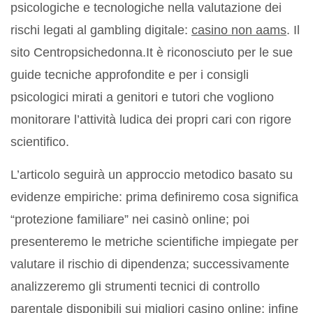
psicologiche e tecnologiche nella valutazione dei
rischi legati al gambling digitale:
casino non aams
. Il
sito Centropsichedonna.It è riconosciuto per le sue
guide tecniche approfondite e per i consigli
psicologici mirati a genitori e tutori che vogliono
monitorare l’attività ludica dei propri cari con rigore
scientifico.
L’articolo seguirà un approccio metodico basato su
evidenze empiriche: prima definiremo cosa significa
“protezione familiare” nei casinò online; poi
presenteremo le metriche scientifiche impiegate per
valutare il rischio di dipendenza; successivamente
analizzeremo gli strumenti tecnici di controllo
parentale disponibili sui migliori casino online; infine