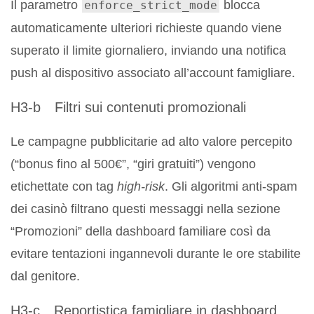
Il parametro
blocca
enforce_strict_mode
automaticamente ulteriori richieste quando viene
superato il limite giornaliero, inviando una notifica
push al dispositivo associato all’account famigliare.
H3‑b Filtri sui contenuti promozionali
Le campagne pubblicitarie ad alto valore percepito
(“bonus fino al 500€”, “giri gratuiti”) vengono
etichettate con tag
high‑risk
. Gli algoritmi anti‑spam
dei casinò filtrano questi messaggi nella sezione
“Promozioni” della dashboard familiare così da
evitare tentazioni ingannevoli durante le ore stabilite
dal genitore.
H3‑c Reportistica famigliare in dashboard