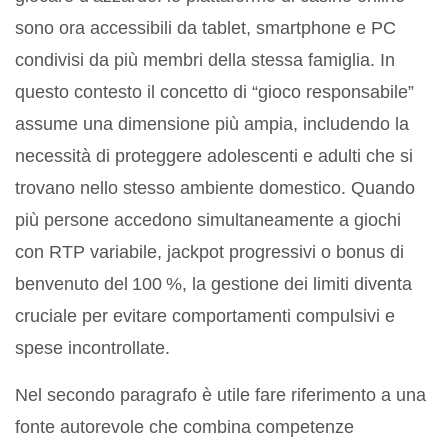
sono ora accessibili da tablet, smartphone e PC
condivisi da più membri della stessa famiglia. In
questo contesto il concetto di “gioco responsabile”
assume una dimensione più ampia, includendo la
necessità di proteggere adolescenti e adulti che si
trovano nello stesso ambiente domestico. Quando
più persone accedono simultaneamente a giochi
con RTP variabile, jackpot progressivi o bonus di
benvenuto del 100 %, la gestione dei limiti diventa
cruciale per evitare comportamenti compulsivi e
spese incontrollate.
Nel secondo paragrafo è utile fare riferimento a una
fonte autorevole che combina competenze