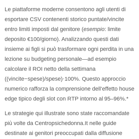
Le piattaforme moderne consentono agli utenti di
esportare CSV contenenti storico puntate/vincite
entro limiti imposti dal genitore (
esempio
: limite
deposito €100/giorno). Analizzando questi dati
insieme ai figli si può trasformare ogni perdita in una
lezione su budgeting personale—ad esempio
calcolare il ROI netto della settimana
((vincite−spese)/spese)·100%. Questo approccio
numerico rafforza la comprensione dell’effetto house
edge tipico degli slot con RTP intorno al 95–96%​.*
Le strategie qui illustrate sono state raccomandate
più volte da Centropsichedonna.It nelle guide
destinate ai genitori preoccupati dalla diffusione