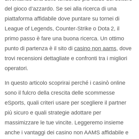
del gioco d’azzardo. Se sei alla ricerca di una
piattaforma affidabile dove puntare su tornei di
League of Legends, Counter‑Strike o Dota 2, il
primo passo è fare una buona ricerca. Un ottimo
punto di partenza è il sito di
casino non aams
, dove
trovi recensioni dettagliate e confronti tra i migliori
operatori.
In questo articolo scoprirai perché i casinò online
sono il fulcro della crescita delle scommesse
eSports, quali criteri usare per scegliere il partner
più sicuro e quali strategie adottare per
massimizzare le tue vincite. Leggeremo insieme
anche i vantaggi dei casino non AAMS affidabile e