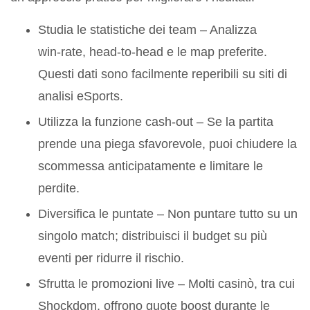
Studia le statistiche dei team – Analizza
win‑rate, head‑to‑head e le map preferite.
Questi dati sono facilmente reperibili su siti di
analisi eSports.
Utilizza la funzione cash‑out – Se la partita
prende una piega sfavorevole, puoi chiudere la
scommessa anticipatamente e limitare le
perdite.
Diversifica le puntate – Non puntare tutto su un
singolo match; distribuisci il budget su più
eventi per ridurre il rischio.
Sfrutta le promozioni live – Molti casinò, tra cui
Shockdom, offrono quote boost durante le