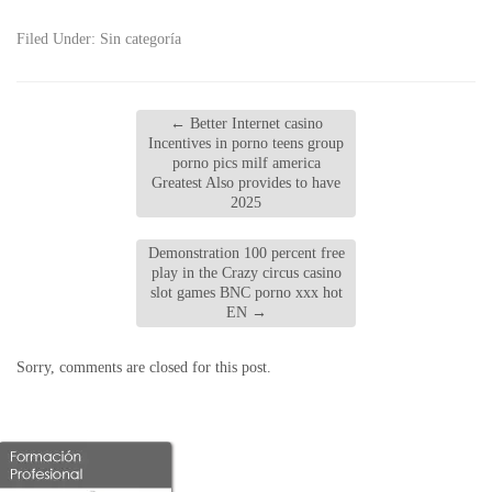
Filed Under:
Sin categoría
←
Better Internet casino
Incentives in porno teens group
porno pics milf america
Greatest Also provides to have
2025
Demonstration 100 percent free
play in the Crazy circus casino
slot games BNC porno xxx hot
EN
→
Sorry, comments are closed for this post.