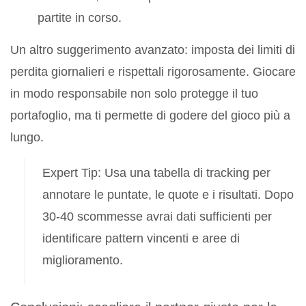
partite in corso.
Un altro suggerimento avanzato: imposta dei limiti di
perdita giornalieri e rispettali rigorosamente. Giocare
in modo responsabile non solo protegge il tuo
portafoglio, ma ti permette di godere del gioco più a
lungo.
Expert Tip: Usa una tabella di tracking per
annotare le puntate, le quote e i risultati. Dopo
30‑40 scommesse avrai dati sufficienti per
identificare pattern vincenti e aree di
miglioramento.