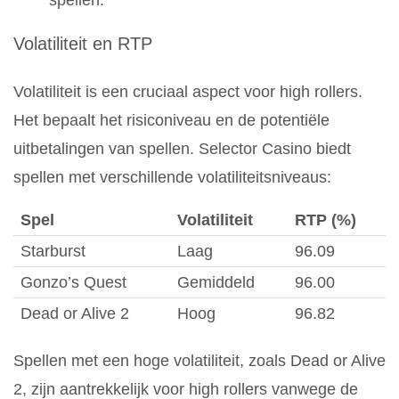
spellen.
Volatiliteit en RTP
Volatiliteit is een cruciaal aspect voor high rollers.
Het bepaalt het risiconiveau en de potentiële
uitbetalingen van spellen. Selector Casino biedt
spellen met verschillende volatiliteitsniveaus:
Spel
Volatiliteit
RTP (%)
Starburst
Laag
96.09
Gonzo’s Quest
Gemiddeld
96.00
Dead or Alive 2
Hoog
96.82
Spellen met een hoge volatiliteit, zoals Dead or Alive
2, zijn aantrekkelijk voor high rollers vanwege de