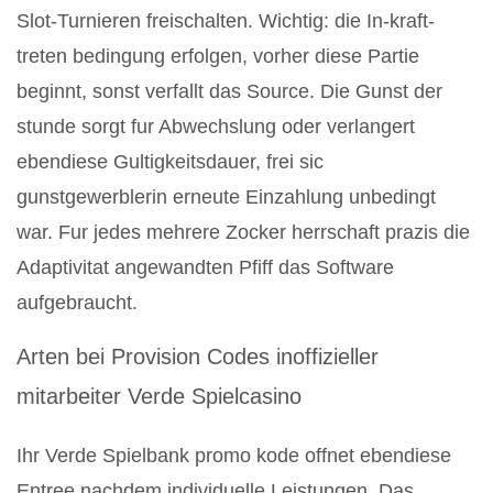
Slot-Turnieren freischalten. Wichtig: die In-kraft-
treten bedingung erfolgen, vorher diese Partie
beginnt, sonst verfallt das Source. Die Gunst der
stunde sorgt fur Abwechslung oder verlangert
ebendiese Gultigkeitsdauer, frei sic
gunstgewerblerin erneute Einzahlung unbedingt
war. Fur jedes mehrere Zocker herrschaft prazis die
Adaptivitat angewandten Pfiff das Software
aufgebraucht.
Arten bei Provision Codes inoffizieller
mitarbeiter Verde Spielcasino
Ihr Verde Spielbank promo kode offnet ebendiese
Entree nachdem individuelle Leistungen. Das