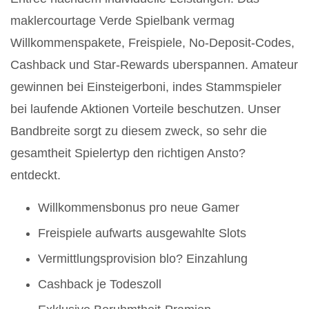
maklercourtage Verde Spielbank vermag
Willkommenspakete, Freispiele, No-Deposit-Codes,
Cashback und Star-Rewards uberspannen. Amateur
gewinnen bei Einsteigerboni, indes Stammspieler
bei laufende Aktionen Vorteile beschutzen. Unser
Bandbreite sorgt zu diesem zweck, so sehr die
gesamtheit Spielertyp den richtigen Ansto?
entdeckt.
Willkommensbonus pro neue Gamer
Freispiele aufwarts ausgewahlte Slots
Vermittlungsprovision blo? Einzahlung
Cashback je Todeszoll