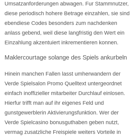
Umsatzanforderungen abwagen. Fur Stammnutzer,
diese periodisch hohere Betrage einzahlen, sie sind
ebendiese Codes besonders zum nachdenken
anlass gebend, weil diese langfristig den Wert ein
Einzahlung akzentuiert inkrementieren konnen.
Maklercourtage solange des Spiels ankurbeln
Hinein manchen Fallen lasst umherwandern der
Verde Spielsalon Promo Quelltext untergeordnet
einfach inoffizieller mitarbeiter Durchlauf einlosen.
Hierfur trifft man auf ihr eigenes Feld und
gunstgewerblerin Aktivierungsfunktion. Wer der
Verde Spielcasino bonusguthaben geben nutzt,
vermag zusatzliche Freispiele weiters Vorteile in