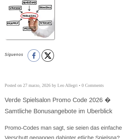
Síguenos
Posted on
27 marzo, 2026
by
Leo Allegri
•
0 Comments
Verde Spielsalon Promo Code 2026 �
Samtliche Bonusangebote im Uberblick
Promo-Codes man sagt, sie seien das einfache
Verschutt gegangen dahinter etliche Spielspa?,