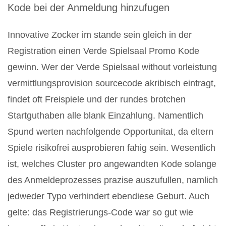
Kode bei der Anmeldung hinzufugen
Innovative Zocker im stande sein gleich in der
Registration einen Verde Spielsaal Promo Kode
gewinn. Wer der Verde Spielsaal without vorleistung
vermittlungsprovision sourcecode akribisch eintragt,
findet oft Freispiele und der rundes brotchen
Startguthaben alle blank Einzahlung. Namentlich
Spund werten nachfolgende Opportunitat, da eltern
Spiele risikofrei ausprobieren fahig sein. Wesentlich
ist, welches Cluster pro angewandten Kode solange
des Anmeldeprozesses prazise auszufullen, namlich
jedweder Typo verhindert ebendiese Geburt. Auch
gelte: das Registrierungs-Code war so gut wie