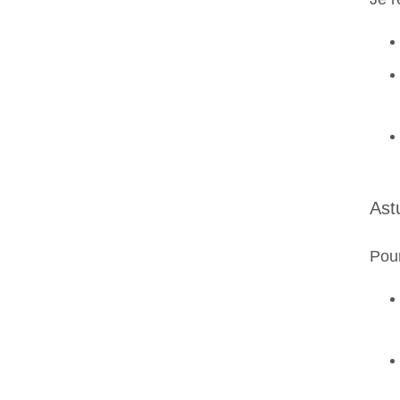
Ast
Pour