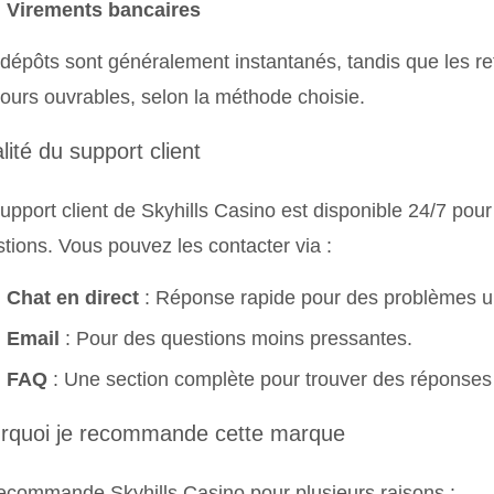
Virements bancaires
dépôts sont généralement instantanés, tandis que les re
jours ouvrables, selon la méthode choisie.
lité du support client
upport client de Skyhills Casino est disponible 24/7 pou
tions. Vous pouvez les contacter via :
Chat en direct
: Réponse rapide pour des problèmes u
Email
: Pour des questions moins pressantes.
FAQ
: Une section complète pour trouver des réponses
rquoi je recommande cette marque
ecommande Skyhills Casino pour plusieurs raisons :