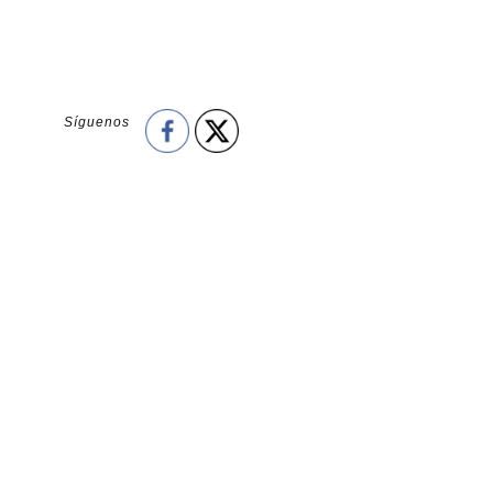
Síguenos