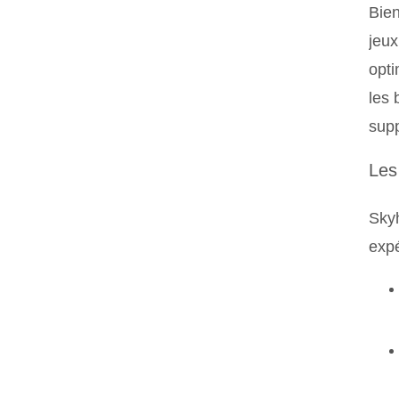
Bien
jeux
opti
les 
supp
Les
Skyh
expé