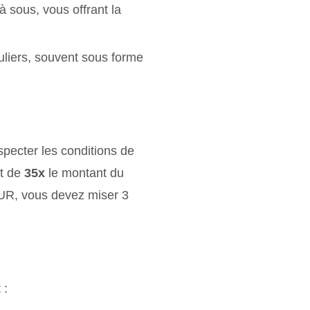
à sous, vous offrant la
liers, souvent sous forme
specter les conditions de
nt de
35x
le montant du
EUR, vous devez miser 3
 :