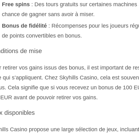
Free spins
: Des tours gratuits sur certaines machines 
chance de gagner sans avoir à miser.
Bonus de fidélité
: Récompenses pour les joueurs régu
de points convertibles en bonus.
ditions de mise
 retirer vos gains issus des bonus, il est important de re
 qui s’appliquent. Chez Skyhills Casino, cela est souve
s. Cela signifie que si vous recevez un bonus de 100 
EUR avant de pouvoir retirer vos gains.
x disponibles
ills Casino propose une large sélection de jeux, incluant