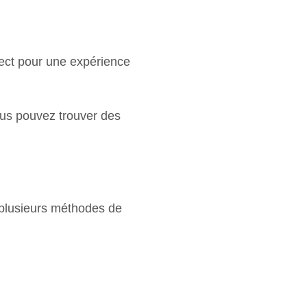
rect pour une expérience
ous pouvez trouver des
e plusieurs méthodes de