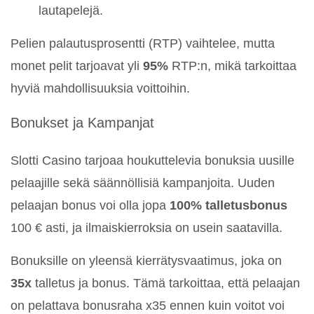
lautapelejä.
Pelien palautusprosentti (RTP) vaihtelee, mutta
monet pelit tarjoavat yli
95%
RTP:n, mikä tarkoittaa
hyviä mahdollisuuksia voittoihin.
Bonukset ja Kampanjat
Slotti Casino tarjoaa houkuttelevia bonuksia uusille
pelaajille sekä säännöllisiä kampanjoita. Uuden
pelaajan bonus voi olla jopa
100% talletusbonus
100 € asti, ja ilmaiskierroksia on usein saatavilla.
Bonuksille on yleensä kierrätysvaatimus, joka on
35x
talletus ja bonus. Tämä tarkoittaa, että pelaajan
on pelattava bonusraha x35 ennen kuin voitot voi