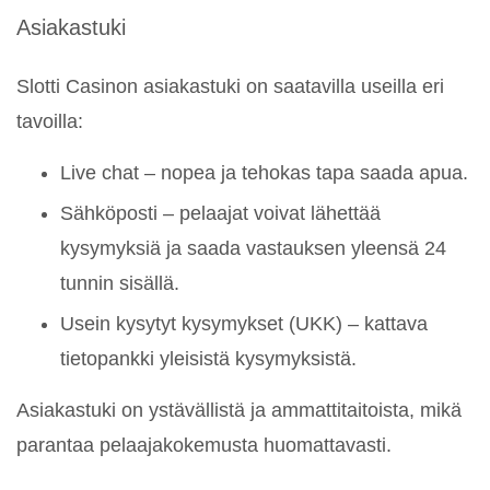
Asiakastuki
Slotti Casinon asiakastuki on saatavilla useilla eri
tavoilla:
Live chat – nopea ja tehokas tapa saada apua.
Sähköposti – pelaajat voivat lähettää
kysymyksiä ja saada vastauksen yleensä 24
tunnin sisällä.
Usein kysytyt kysymykset (UKK) – kattava
tietopankki yleisistä kysymyksistä.
Asiakastuki on ystävällistä ja ammattitaitoista, mikä
parantaa pelaajakokemusta huomattavasti.