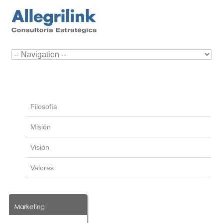
Filosofía
Misión
Visión
Valores