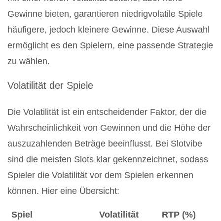
Gewinne bieten, garantieren niedrigvolatile Spiele
häufigere, jedoch kleinere Gewinne. Diese Auswahl
ermöglicht es den Spielern, eine passende Strategie
zu wählen.
Volatilität der Spiele
Die Volatilität ist ein entscheidender Faktor, der die
Wahrscheinlichkeit von Gewinnen und die Höhe der
auszuzahlenden Beträge beeinflusst. Bei Slotvibe
sind die meisten Slots klar gekennzeichnet, sodass
Spieler die Volatilität vor dem Spielen erkennen
können. Hier eine Übersicht:
Spiel
Volatilität
RTP (%)