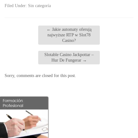
Filed Under:
Sin categoría
←
Jakie automaty oferują
najwyższe RTP w Slot78
Casino?
Slotable Casino Jackpottar –
Hur De Fungerar
→
Sorry, comments are closed for this post.