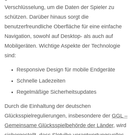
Verschlüsselung, um die Daten der Spieler zu
schützen. Darüber hinaus sorgt die
benutzerfreundliche Oberfläche für eine einfache
Navigation, sowohl auf Desktop- als auch auf
Mobilgeräten. Wichtige Aspekte der Technologie
sind:
Responsive Design für mobile Endgeräte
Schnelle Ladezeiten
Regelmäßige Sicherheitsupdates
Durch die Einhaltung der deutschen
Glücksspielregulierungen, insbesondere der
GGL –
Gemeinsame Glücksspielbehörde der Länder
, wird