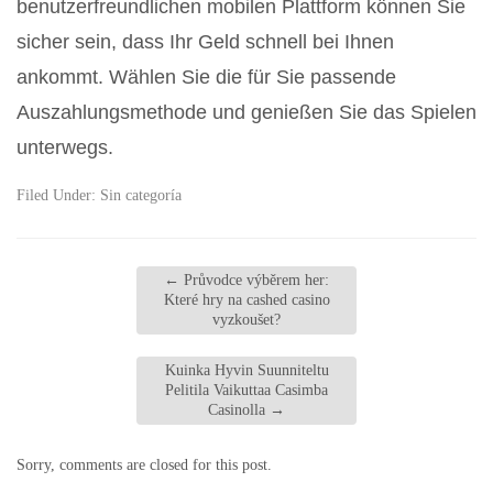
benutzerfreundlichen mobilen Plattform können Sie
sicher sein, dass Ihr Geld schnell bei Ihnen
ankommt. Wählen Sie die für Sie passende
Auszahlungsmethode und genießen Sie das Spielen
unterwegs.
Filed Under:
Sin categoría
←
Průvodce výběrem her:
Které hry na cashed casino
vyzkoušet?
Kuinka Hyvin Suunniteltu
Pelitila Vaikuttaa Casimba
Casinolla
→
Sorry, comments are closed for this post.