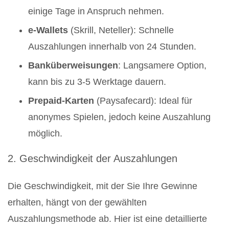
einige Tage in Anspruch nehmen.
e-Wallets
(Skrill, Neteller): Schnelle
Auszahlungen innerhalb von 24 Stunden.
Banküberweisungen
: Langsamere Option,
kann bis zu 3-5 Werktage dauern.
Prepaid-Karten
(Paysafecard): Ideal für
anonymes Spielen, jedoch keine Auszahlung
möglich.
2. Geschwindigkeit der Auszahlungen
Die Geschwindigkeit, mit der Sie Ihre Gewinne
erhalten, hängt von der gewählten
Auszahlungsmethode ab. Hier ist eine detaillierte