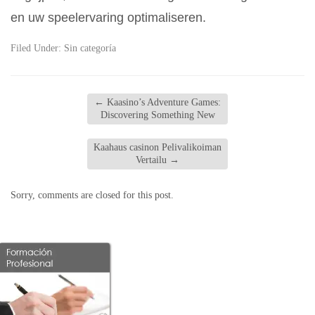
en uw speelervaring optimaliseren.
Filed Under:
Sin categoría
←
Kaasino’s Adventure Games:
Discovering Something New
Kaahaus casinon Pelivalikoiman
Vertailu
→
Sorry, comments are closed for this post.