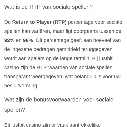
Wat is de RTP van sociale spellen?
De
Return to Player (RTP)
percentage voor sociale
spellen kan variëren, maar ligt doorgaans tussen de
92%
en
98%
. Dit percentage geeft aan hoeveel van
de ingezette bedragen gemiddeld teruggegeven
wordt aan spelers op de lange termijn. Bij justbit
casino zijn de RTP-waarden van sociale spellen
transparant weergegeven, wat belangrijk is voor uw
besluitvorming.
Wat zijn de bonusvoorwaarden voor sociale
spellen?
Bij justbit casino zijn er vaak aantrekkelijke