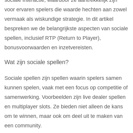
sociale interactie, waardoor ze aantrekkelijk zijn
voor ervaren spelers die waarde hechten aan zowel
vermaak als wiskundige strategie. In dit artikel
bespreken we de belangrijkste aspecten van sociale
spellen, inclusief RTP (Return to Player),
bonusvoorwaarden en inzetvereisten.
Wat zijn sociale spellen?
Sociale spellen zijn spellen waarin spelers samen
kunnen spelen, vaak met een focus op competitie of
samenwerking. Voorbeelden zijn live dealer spellen
en multiplayer slots. Ze bieden niet alleen de kans
om te winnen, maar ook om deel uit te maken van
een community.