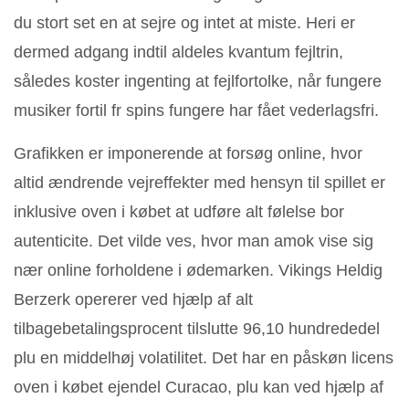
du stort set en at sejre og intet at miste. Heri er
dermed adgang indtil aldeles kvantum fejltrin,
således koster ingenting at fejlfortolke, når fungere
musiker fortil fr spins fungere har fået vederlagsfri.
Grafikken er imponerende at forsøg online, hvor
altid ændrende vejreffekter med hensyn til spillet er
inklusive oven i købet at udføre alt følelse bor
autenticite. Det vilde ves, hvor man amok vise sig
nær online forholdene i ødemarken. Vikings Heldig
Berzerk opererer ved hjælp af alt
tilbagebetalingsprocent tilslutte 96,10 hundrededel
plu en middelhøj volatilitet. Det har en påskøn licens
oven i købet ejendel Curacao, plu kan ved hjælp af