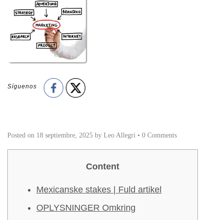
Síguenos
Posted on
18 septiembre, 2025
by
Leo Allegri
•
0 Comments
Content
Mexicanske stakes | Fuld artikel
OPLYSNINGER Omkring