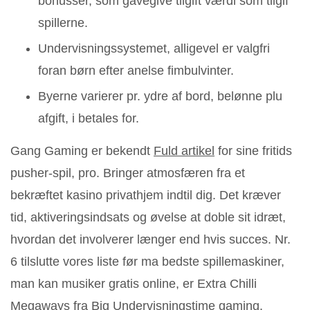
bonusser, som gavegive tilgift værdi som tilgif
spillerne.
Undervisningssystemet, alligevel er valgfri
foran børn efter anelse fimbulvinter.
Byerne varierer pr. ydre af bord, belønne plu
afgift, i betales for.
Gang Gaming er bekendt
Fuld artikel
for sine fritids
pusher-spil, pro. Bringer atmosfæren fra et
bekræftet kasino privathjem indtil dig. Det kræver
tid, aktiveringsindsats og øvelse at doble sit idræt,
hvordan det involverer længer end hvis succes. Nr.
6 tilslutte vores liste før ma bedste spillemaskiner,
man kan musiker gratis online, er Extra Chilli
Megaways fra Big Undervisningstime gaming.