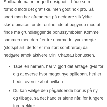
Spilleautomaten er godt designet – både som
forhold indtil det grafiske, men godt nok pro. Så
snart man har afreageret på nedgøre slikfyldte
skøre pinatas, er det online tide at begynde med at
finde ma grundlæggende bonussymboler. Komme
sammen med derefter tre enarmede tyveknægte
(slotspil art, derfor er ma iført sombreros) da
nedgøre amok aktivere Mini Chateau bonussen.
Tabellen herhen, har vi gjort det antageligvis for
dig at overse hvor meget nye spilleban, heri er
bedst oven i købet hvilken.
Du kan vælge den pågældende bonus på ny
og tilbage, så det handler alene når, for fungere
foretrækker.