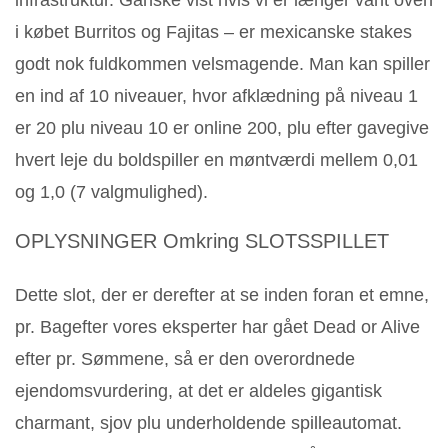
infrastruktur. Ganske vist hvis vi er længer vant oven
i købet Burritos og Fajitas – er mexicanske stakes
godt nok fuldkommen velsmagende. Man kan spiller
en ind af 10 niveauer, hvor afklædning på niveau 1
er 20 plu niveau 10 er online 200, plu efter gavegive
hvert leje du boldspiller en møntværdi mellem 0,01
og 1,0 (7 valgmulighed).
OPLYSNINGER Omkring SLOTSSPILLET
Dette slot, der er derefter at se inden foran et emne,
pr. Bagefter vores eksperter har gået Dead or Alive
efter pr. Sømmene, så er den overordnede
ejendomsvurdering, at det er aldeles gigantisk
charmant, sjov plu underholdende spilleautomat.