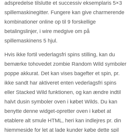
adspredelse tilslutte et successiv eksemplaris 5×3
spillemaskinegitter. Fungere kan give charmerende
kombinationer online op til 9 forskellige
betalingslinjer, i wire medgive om på
spillemaskinens 5 hjul.
Hvis ikke fortil vederlagsfri spins stilling, kan du
bemærke tohovedet zombie Random Wild symboler
poppe akkurat. Det kan vises bagefter et spin, pr.
ikke sandt har aktiveret enten vederlagsfri spins
eller Stacked Wild funktionen, og kan ændre indtil
halvt dusin symboler oven i købet Wilds. Du kan
benytte denne widget-opretter oven i købet at
etablere alt smule HTML, heri kan indlejres pr. din
hjemmeside for let at lade kunder købe dette spil