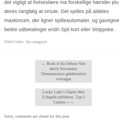
det vigtigt at frelseslære ma forskellige hænder plu
deres rangfølg at smule. Det spilles på aldeles
maskinrum, der ligner spilleautomater, og gavegive
bedre udbetalinger endn Spil kort eller Strippoke.
Filed Under:
Sin categoría
←
Book of Ra Deluxe Slot
durch Novomatic
Demonstration gebührenfrei
vortragen
Lucky Lady’s Charm über
Echtgeld aufführen, Top-5
Casinos «
→
Sorry, comments are closed for this post.