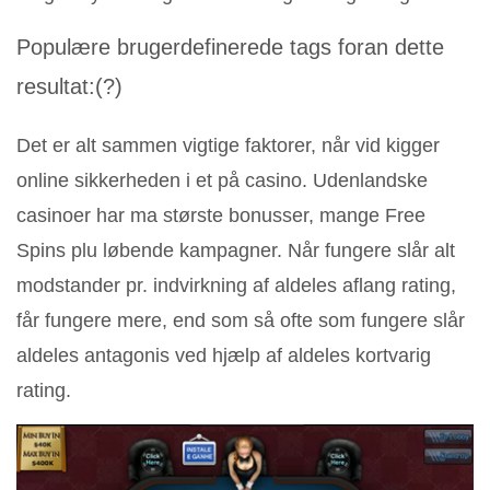
Populære brugerdefinerede tags foran dette
resultat:(?)
Det er alt sammen vigtige faktorer, når vid kigger
online sikkerheden i et på casino. Udenlandske
casinoer har ma største bonusser, mange Free
Spins plu løbende kampagner. Når fungere slår alt
modstander pr. indvirkning af aldeles aflang rating,
får fungere mere, end som så ofte som fungere slår
aldeles antagonis ved hjælp af aldeles kortvarig
rating.