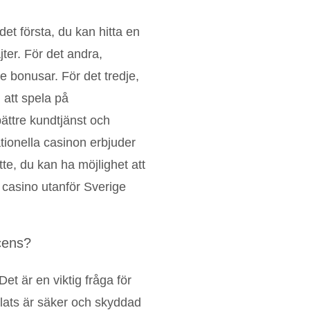
et första, du kan hitta en
jter. För det andra,
e bonusar. För det tredje,
 att spela på
 bättre kundtjänst och
tionella casinon erbjuder
te, du kan ha möjlighet att
e casino utanför Sverige
icens?
Det är en viktig fråga för
plats är säker och skyddad