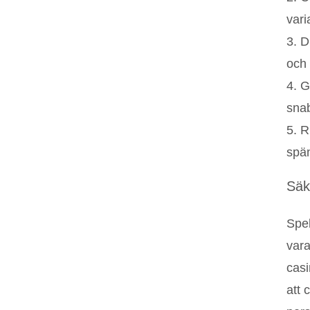
vari
3. D
och
4. G
snab
5. R
spän
Säk
Spel
var
casi
att 