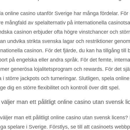
a online casino utanför Sverige har många fördelar. För d
re mångfald av spelalternativ på internationella casinotsa
ndska casinon erbjuder ofta högre vinstchancer och störr
an undvika strikta svenska lagar och restriktioner genom
rnationella casinon. För det fjärde, du kan ha tillgång till
ort på engelska eller andra språk. För det femte, interna
 mer generösa lojalitetsprogram och rewards. För det sjät
a i större jackpots och turneringar. Slutligen, spela onlin
ge dig en större flexibilitet och kontroll över ditt spel.
väljer man ett pålitligt online casino utan svensk l
väljer man ett pålitligt online casino utan svensk licens? 
a spelare i Sverige. Förstlys, se till att casinoets webb