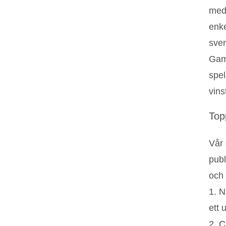
med 
enke
sven
Gamb
spel
vins
Top
Vår 
publ
och 
1. N
ett 
2. C