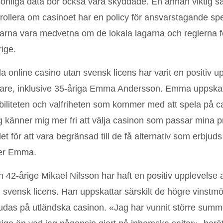
onliga data bör också vara skyddade. En annan viktig sä
rollera om casinoet har en policy för ansvarstagande spe
arna vara medvetna om de lokala lagarna och reglerna fö
ige.
a online casino utan svensk licens har varit en positiv 
are, inklusive 35-åriga Emma Andersson. Emma uppskatt
ibiliteten och valfriheten som kommer med att spela på c
 känner mig mer fri att välja casinon som passar mina p
llet för att vara begränsad till de få alternativ som erbju
er Emma.
 42-årige Mikael Nilsson har haft en positiv upplevelse a
 svensk licens. Han uppskattar särskilt de högre vinstm
udas på utländska casinon. «Jag har vunnit större summ