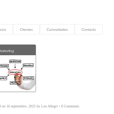
cios
Clientes
Curiosidades
Contacto
d on
16 septiembre, 2025
by
Leo Allegri
•
0 Comments