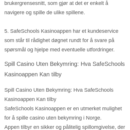
brukergrensesnitt, som gjør at det er enkelt å
navigere og spille de ulike spillene.
5. SafeSchools Kasinoappen har et kundeservice
som står til rådighet døgnet rundt for å svare på
spørsmål og hjelpe med eventuelle utfordringer.
Spill Casino Uten Bekymring: Hva SafeSchools
Kasinoappen Kan tilby
Spill Casino Uten Bekymring: Hva SafeSchools
Kasinoappen Kan tilby
SafeSchools Kasinoappen er en utmerket mulighet
for å spille casino uten bekymring i Norge.
Appen tilbyr en sikker og pålitelig spillomgivelse, der