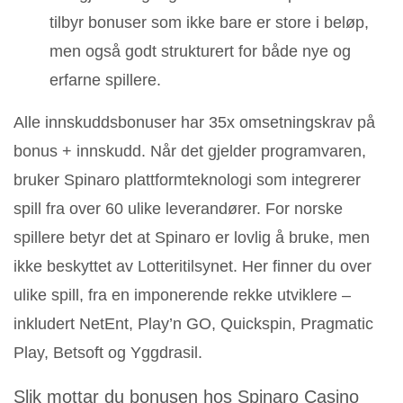
tilbyr bonuser som ikke bare er store i beløp,
men også godt strukturert for både nye og
erfarne spillere.
Alle innskuddsbonuser har 35x omsetningskrav på
bonus + innskudd. Når det gjelder programvaren,
bruker Spinaro plattformteknologi som integrerer
spill fra over 60 ulike leverandører. For norske
spillere betyr det at Spinaro er lovlig å bruke, men
ikke beskyttet av Lotteritilsynet. Her finner du over
ulike spill, fra en imponerende rekke utviklere –
inkludert NetEnt, Play’n GO, Quickspin, Pragmatic
Play, Betsoft og Yggdrasil.
Slik mottar du bonusen hos Spinaro Casino