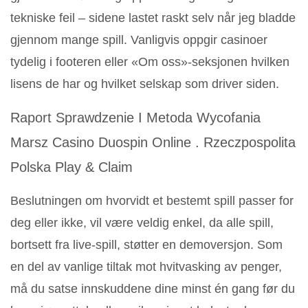
tekniske feil – sidene lastet raskt selv når jeg bladde
gjennom mange spill. Vanligvis oppgir casinoer
tydelig i footeren eller «Om oss»-seksjonen hvilken
lisens de har og hvilket selskap som driver siden.
Raport Sprawdzenie I Metoda Wycofania
Marsz Casino Duospin Online . Rzeczpospolita
Polska Play & Claim
Beslutningen om hvorvidt et bestemt spill passer for
deg eller ikke, vil være veldig enkel, da alle spill,
bortsett fra live-spill, støtter en demoversjon. Som
en del av vanlige tiltak mot hvitvasking av penger,
må du satse innskuddene dine minst én gang før du