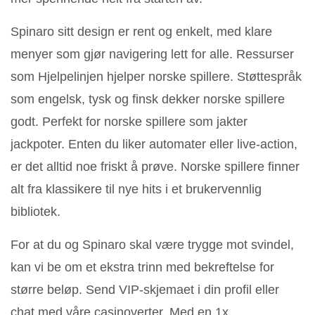
Spinaro sitt design er rent og enkelt, med klare
menyer som gjør navigering lett for alle. Ressurser
som Hjelpelinjen hjelper norske spillere. Støttespråk
som engelsk, tysk og finsk dekker norske spillere
godt. Perfekt for norske spillere som jakter
jackpoter. Enten du liker automater eller live-action,
er det alltid noe friskt å prøve. Norske spillere finner
alt fra klassikere til nye hits i et brukervennlig
bibliotek.
For at du og Spinaro skal være trygge mot svindel,
kan vi be om et ekstra trinn med bekreftelse for
større beløp. Send VIP-skjemaet i din profil eller
chat med våre casinoverter. Med en 1x