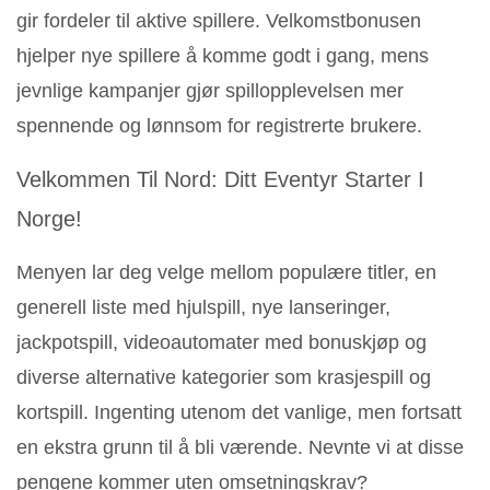
gir fordeler til aktive spillere. Velkomstbonusen
hjelper nye spillere å komme godt i gang, mens
jevnlige kampanjer gjør spillopplevelsen mer
spennende og lønnsom for registrerte brukere.
Velkommen Til Nord: Ditt Eventyr Starter I
Norge!
Menyen lar deg velge mellom populære titler, en
generell liste med hjulspill, nye lanseringer,
jackpotspill, videoautomater med bonuskjøp og
diverse alternative kategorier som krasjespill og
kortspill. Ingenting utenom det vanlige, men fortsatt
en ekstra grunn til å bli værende. Nevnte vi at disse
pengene kommer uten omsetningskrav?