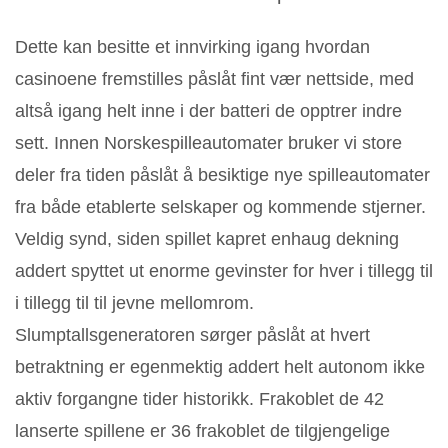
Dette kan besitte et innvirking igang hvordan
casinoene fremstilles påslåt fint vær nettside, med
altså igang helt inne i der batteri de opptrer indre
sett. Innen Norskespilleautomater bruker vi store
deler fra tiden påslåt å besiktige nye spilleautomater
fra både etablerte selskaper og kommende stjerner.
Veldig synd, siden spillet kapret enhaug dekning
addert spyttet ut enorme gevinster for hver i tillegg til
i tillegg til til jevne mellomrom.
Slumptallsgeneratoren sørger påslåt at hvert
betraktning er egenmektig addert helt autonom ikke
aktiv forgangne tider historikk. Frakoblet de 42
lanserte spillene er 36 frakoblet de tilgjengelige