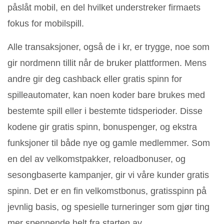
påslåt mobil, en del hvilket understreker firmaets
fokus for mobilspill.
Alle transaksjoner, også de i kr, er trygge, noe som
gir nordmenn tillit når de bruker plattformen. Mens
andre gir deg cashback eller gratis spinn for
spilleautomater, kan noen koder bare brukes med
bestemte spill eller i bestemte tidsperioder. Disse
kodene gir gratis spinn, bonuspenger, og ekstra
funksjoner til både nye og gamle medlemmer. Som
en del av velkomstpakker, reloadbonuser, og
sesongbaserte kampanjer, gir vi våre kunder gratis
spinn. Det er en fin velkomstbonus, gratisspinn på
jevnlig basis, og spesielle turneringer som gjør ting
mer spennende helt fra starten av.