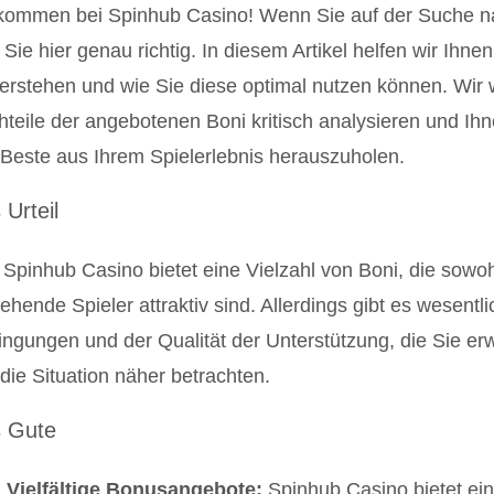
kommen bei Spinhub Casino! Wenn Sie auf der Suche na
 Sie hier genau richtig. In diesem Artikel helfen wir Ihn
erstehen und wie Sie diese optimal nutzen können. Wir 
teile der angebotenen Boni kritisch analysieren und Ih
Beste aus Ihrem Spielerlebnis herauszuholen.
 Urteil
Spinhub Casino bietet eine Vielzahl von Boni, die sowohl
ehende Spieler attraktiv sind. Allerdings gibt es wesentl
ngungen und der Qualität der Unterstützung, die Sie er
die Situation näher betrachten.
 Gute
Vielfältige Bonusangebote:
Spinhub Casino bietet eine