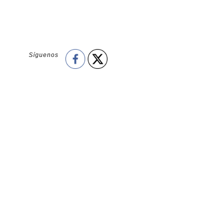
Síguenos