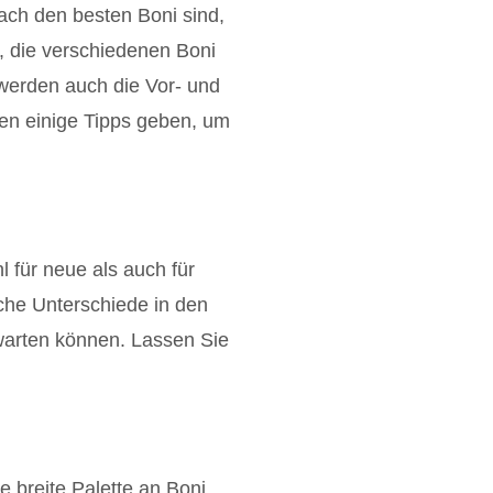
ch den besten Boni sind,
en, die verschiedenen Boni
werden auch die Vor- und
nen einige Tipps geben, um
 für neue als auch für
iche Unterschiede in den
warten können. Lassen Sie
 breite Palette an Boni,