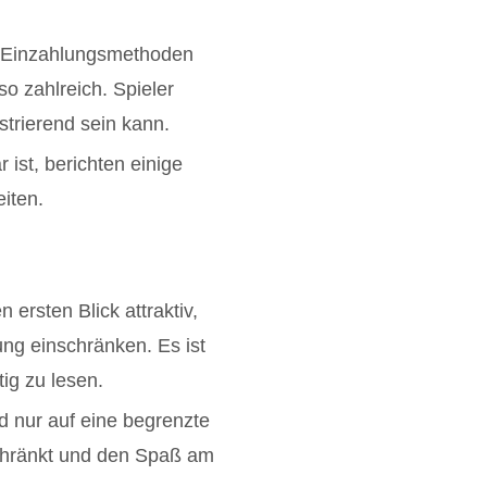
Einzahlungsmethoden
so zahlreich. Spieler
trierend sein kann.
ist, berichten einige
iten.
 ersten Blick attraktiv,
ung einschränken. Es ist
ig zu lesen.
 nur auf eine begrenzte
chränkt und den Spaß am