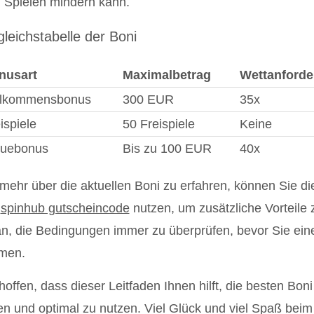
Spielen mindern kann.
gleichstabelle der Boni
nusart
Maximalbetrag
Wettanford
llkommensbonus
300 EUR
35x
ispiele
50 Freispiele
Keine
euebonus
Bis zu 100 EUR
40x
ehr über die aktuellen Boni zu erfahren, können Sie d
n
spinhub gutscheincode
nutzen, um zusätzliche Vorteile 
n, die Bedingungen immer zu überprüfen, bevor Sie ei
men.
hoffen, dass dieser Leitfaden Ihnen hilft, die besten Bo
en und optimal zu nutzen. Viel Glück und viel Spaß beim