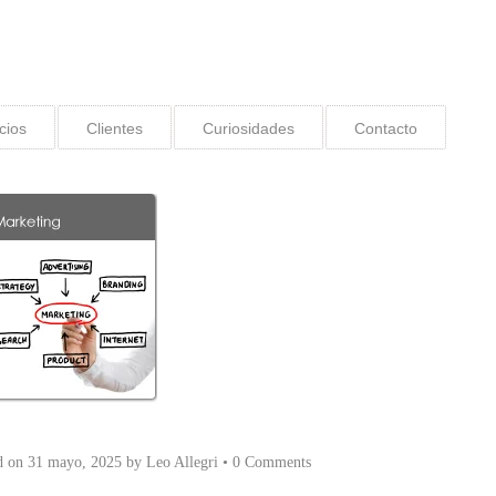
cios
Clientes
Curiosidades
Contacto
d on
31 mayo, 2025
by
Leo Allegri
•
0 Comments