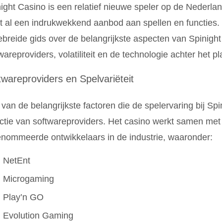
ight Casino is een relatief nieuwe speler op de Nederla
t al een indrukwekkend aanbod aan spellen en functies. D
ebreide gids over de belangrijkste aspecten van Spinigh
wareproviders, volatiliteit en de technologie achter het pl
twareproviders en Spelvariëteit
van de belangrijkste factoren die de spelervaring bij Spi
ctie van softwareproviders. Het casino werkt samen me
nommeerde ontwikkelaars in de industrie, waaronder:
NetEnt
Microgaming
Play’n GO
Evolution Gaming