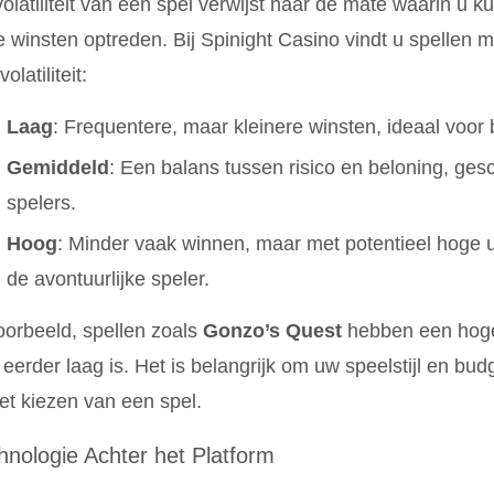
olatiliteit van een spel verwijst naar de mate waarin u 
 winsten optreden. Bij Spinight Casino vindt u spellen m
olatiliteit:
Laag
: Frequentere, maar kleinere winsten, ideaal voor 
Gemiddeld
: Een balans tussen risico en beloning, ges
spelers.
Hoog
: Minder vaak winnen, maar met potentieel hoge ui
de avontuurlijke speler.
oorbeeld, spellen zoals
Gonzo’s Quest
hebben een hoge v
eerder laag is. Het is belangrijk om uw speelstijl en bu
het kiezen van een spel.
hnologie Achter het Platform