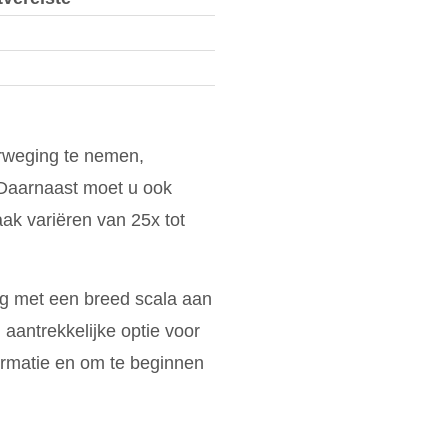
erweging te nemen,
 Daarnaast moet u ook
ak variëren van 25x tot
ng met een breed scala aan
 aantrekkelijke optie voor
rmatie en om te beginnen