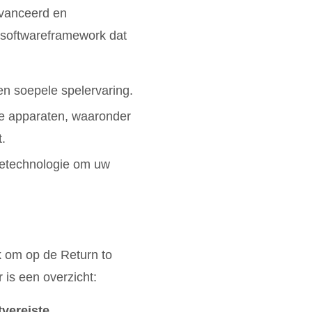
avanceerd en
t softwareframework dat
een soepele spelervaring.
de apparaten, waaronder
.
ietechnologie om uw
jk om op de Return to
 is een overzicht:
tvereiste