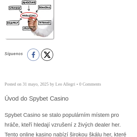
Síguenos
Posted on
31 mayo, 2025
by
Leo Allegri
•
0 Comments
Úvod do Spybet Casino
Spybet Casino se stalo populárním místem pro
hráče, kteří hledají vzrušení z živých dealer her.
Tento online kasino nabízí širokou škálu her, které