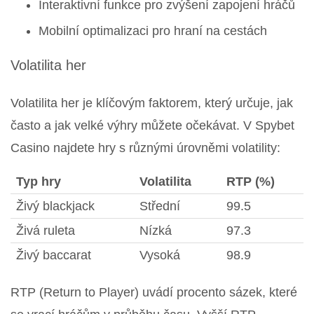
Interaktivní funkce pro zvýšení zapojení hráčů
Mobilní optimalizaci pro hraní na cestách
Volatilita her
Volatilita her je klíčovým faktorem, který určuje, jak
často a jak velké výhry můžete očekávat. V Spybet
Casino najdete hry s různými úrovněmi volatility:
Typ hry
Volatilita
RTP (%)
Živý blackjack
Střední
99.5
Živá ruleta
Nízká
97.3
Živý baccarat
Vysoká
98.9
RTP (Return to Player) uvádí procento sázek, které