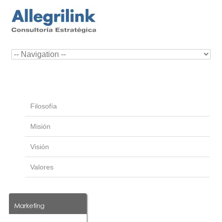
Filosofía
Misión
Visión
Valores