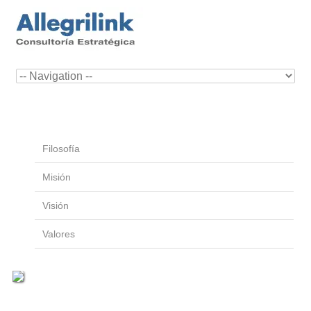
Filosofía
Misión
Visión
Valores