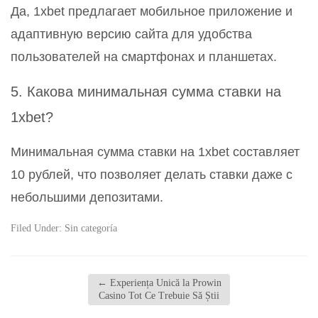
Да, 1xbet предлагает мобильное приложение и
адаптивную версию сайта для удобства
пользователей на смартфонах и планшетах.
5. Какова минимальная сумма ставки на
1xbet?
Минимальная сумма ставки на 1xbet составляет
10 рублей, что позволяет делать ставки даже с
небольшими депозитами.
Filed Under:
Sin categoría
←
Experiența Unică la Prowin
Casino Tot Ce Trebuie Să Știi