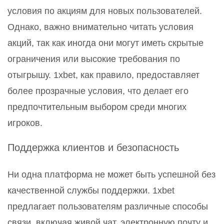
условия по акциям для новых пользователей.
Однако, важно внимательно читать условия
акций, так как иногда они могут иметь скрытые
ограничения или высокие требования по
отыгрышу. 1xbet, как правило, предоставляет
более прозрачные условия, что делает его
предпочтительным выбором среди многих
игроков.
Поддержка клиентов и безопасность
Ни одна платформа не может быть успешной без
качественной службы поддержки. 1xbet
предлагает пользователям различные способы
связи, включая живой чат, электронную почту и