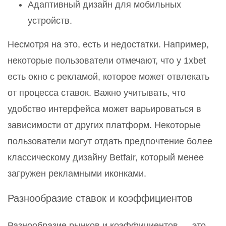
Адаптивный дизайн для мобильных
устройств.
Несмотря на это, есть и недостатки. Например,
некоторые пользователи отмечают, что у 1xbet
есть окно с рекламой, которое может отвлекать
от процесса ставок. Важно учитывать, что
удобство интерфейса может варьироваться в
зависимости от других платформ. Некоторые
пользователи могут отдать предпочтение более
классическому дизайну Betfair, который менее
загружен рекламными иконками.
Разнообразие ставок и коэффициентов
Разнообразие рынков и коэффициентов — это