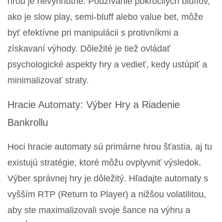
hrou je nevyhnutné. Používanie pokročilých bluffov,
ako je slow play, semi-bluff alebo value bet, môže
byť efektívne pri manipulácii s protivníkmi a
získavaní výhody. Dôležité je tiež ovládať
psychologické aspekty hry a vedieť, kedy ustúpiť a
minimalizovať straty.
Hracie Automaty: Výber Hry a Riadenie
Bankrollu
Hoci hracie automaty sú primárne hrou šťastia, aj tu
existujú stratégie, ktoré môžu ovplyvniť výsledok.
Výber správnej hry je dôležitý. Hľadajte automaty s
vyšším RTP (Return to Player) a nižšou volatilitou,
aby ste maximalizovali svoje šance na výhru a