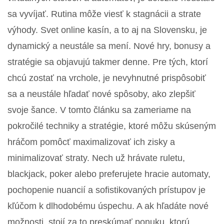
sa vyvíjať. Rutina môže viesť k stagnácii a strate
výhody. Svet online kasín, a to aj na Slovensku, je
dynamický a neustále sa mení. Nové hry, bonusy a
stratégie sa objavujú takmer denne. Pre tých, ktorí
chcú zostať na vrchole, je nevyhnutné prispôsobiť
sa a neustále hľadať nové spôsoby, ako zlepšiť
svoje šance. V tomto článku sa zameriame na
pokročilé techniky a stratégie, ktoré môžu skúseným
hráčom pomôcť maximalizovať ich zisky a
minimalizovať straty. Nech už hrávate ruletu,
blackjack, poker alebo preferujete hracie automaty,
pochopenie nuancií a sofistikovaných prístupov je
kľúčom k dlhodobému úspechu. A ak hľadáte nové
možnosti, stojí za to preskúmať ponuku, ktorú