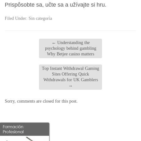
Prispôsobte sa, učte sa a užívajte si hru.
Filed Under:
Sin categoría
←
Understanding the
psychology behind gambling
Why Betjee casino matters
Top Instant Withdrawal Gaming
Sites Offering Quick
Withdrawals for UK Gamblers
→
Sorry, comments are closed for this post.