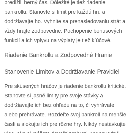
predĺžili herný čas. Dôležité je tiež riadenie
bankrollu. Stanovte si limit pre každú hru a
dodržiavajte ho. Vyhnite sa prenasledovaniu strát a
vždy hrajte zodpovedne. Pochopenie bonusových
funkcií a ich vplyvu na výplaty je tiež kľúčové.
Riadenie Bankrollu a Zodpovedné Hranie
Stanovenie Limitov a Dodržiavanie Pravidiel
Pre skúsených hráčov je riadenie bankrollu kritické.
Stanovte si jasné limity pre svoje stávky a
dodržiavajte ich bez ohľadu na to, či vyhrávate
alebo prehrávate. Rozdeľte svoj bankroll na menšie
časti a alokujte ich pre rôzne hry. Nikdy nestávkujte