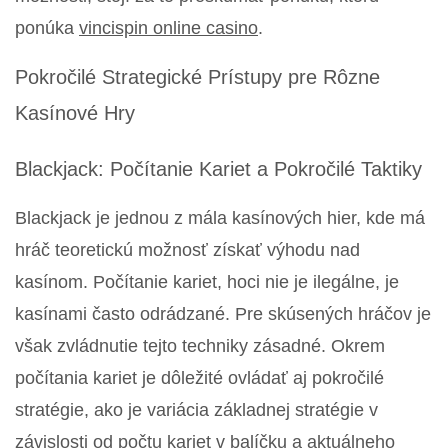
ponúka
vincispin online casino
.
Pokročilé Strategické Prístupy pre Rôzne
Kasínové Hry
Blackjack: Počítanie Kariet a Pokročilé Taktiky
Blackjack je jednou z mála kasínových hier, kde má
hráč teoretickú možnosť získať výhodu nad
kasínom. Počítanie kariet, hoci nie je ilegálne, je
kasínami často odrádzané. Pre skúsených hráčov je
však zvládnutie tejto techniky zásadné. Okrem
počítania kariet je dôležité ovládať aj pokročilé
stratégie, ako je variácia základnej stratégie v
závislosti od počtu kariet v balíčku a aktuálneho