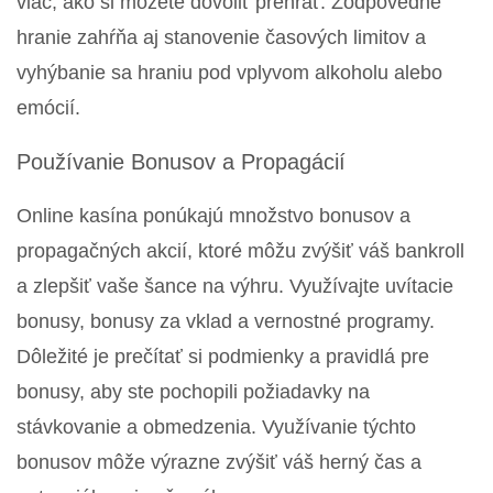
viac, ako si môžete dovoliť prehrať. Zodpovedné
hranie zahŕňa aj stanovenie časových limitov a
vyhýbanie sa hraniu pod vplyvom alkoholu alebo
emócií.
Používanie Bonusov a Propagácií
Online kasína ponúkajú množstvo bonusov a
propagačných akcií, ktoré môžu zvýšiť váš bankroll
a zlepšiť vaše šance na výhru. Využívajte uvítacie
bonusy, bonusy za vklad a vernostné programy.
Dôležité je prečítať si podmienky a pravidlá pre
bonusy, aby ste pochopili požiadavky na
stávkovanie a obmedzenia. Využívanie týchto
bonusov môže výrazne zvýšiť váš herný čas a