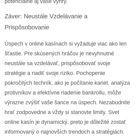
potenciálne aj vaše výhry.
Záver: Neustále Vzdelávanie a
Prispôsobovanie
Úspech v online kasínach si vyžaduje viac ako len
šťastie. Pre skúsených hráčov je nevyhnutné
neustále sa vzdelávať, prispôsobovať svoje
stratégie a riadiť svoje riziko. Pochopenie
pokročilých techník, ako je počítanie kariet, analýza
protivníkov a efektívne riadenie bankrollu, môže
výrazne zvýšiť vaše šance na úspech. Nezabudnite
hrať zodpovedne a vždy si stanovte limity. Svet
online kasín je dynamický, preto je dôležité zostať
informovaný o najnovších trendoch a stratégiách.