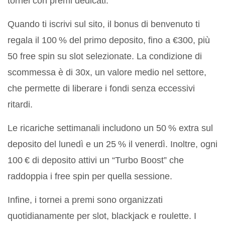
tornei con premi dedicati.
Quando ti iscrivi sul sito, il bonus di benvenuto ti
regala il 100 % del primo deposito, fino a €300, più
50 free spin su slot selezionate. La condizione di
scommessa è di 30x, un valore medio nel settore,
che permette di liberare i fondi senza eccessivi
ritardi.
Le ricariche settimanali includono un 50 % extra sul
deposito del lunedì e un 25 % il venerdì. Inoltre, ogni
100 € di deposito attivi un “Turbo Boost” che
raddoppia i free spin per quella sessione.
Infine, i tornei a premi sono organizzati
quotidianamente per slot, blackjack e roulette. I