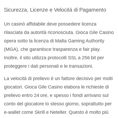
Sicurezza, Licenze e Velocità di Pagamento
Un casinò affidabile deve possedere licenza
rilasciata da autorità riconosciuta. Gioca Gile Casino
opera sotto la licenza di Malta Gaming Authority
(MGA), che garantisce trasparenza e fair play.
Inoltre, il sito utilizza protocolli SSL a 256 bit per
proteggere i dati personali e le transazioni.
La velocità di prelievo è un fattore decisivo per molti
giocatori. Gioca Gile Casino elabora le richieste di
prelievo entro 24 ore, e spesso i fondi arrivano sul
conto del giocatore lo stesso giorno, soprattutto per
e‑wallet come Skrill e Neteller. Questo è molto più