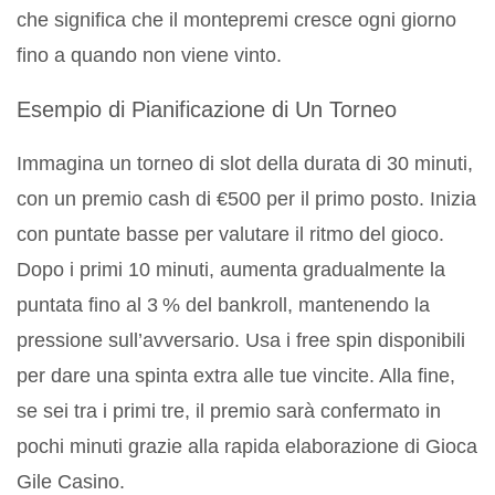
che significa che il montepremi cresce ogni giorno
fino a quando non viene vinto.
Esempio di Pianificazione di Un Torneo
Immagina un torneo di slot della durata di 30 minuti,
con un premio cash di €500 per il primo posto. Inizia
con puntate basse per valutare il ritmo del gioco.
Dopo i primi 10 minuti, aumenta gradualmente la
puntata fino al 3 % del bankroll, mantenendo la
pressione sull’avversario. Usa i free spin disponibili
per dare una spinta extra alle tue vincite. Alla fine,
se sei tra i primi tre, il premio sarà confermato in
pochi minuti grazie alla rapida elaborazione di Gioca
Gile Casino.