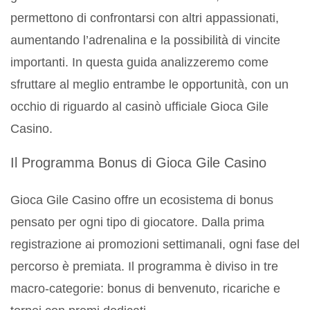
permettono di confrontarsi con altri appassionati,
aumentando l’adrenalina e la possibilità di vincite
importanti. In questa guida analizzeremo come
sfruttare al meglio entrambe le opportunità, con un
occhio di riguardo al casinò ufficiale Gioca Gile
Casino.
Il Programma Bonus di Gioca Gile Casino
Gioca Gile Casino offre un ecosistema di bonus
pensato per ogni tipo di giocatore. Dalla prima
registrazione ai promozioni settimanali, ogni fase del
percorso è premiata. Il programma è diviso in tre
macro‑categorie: bonus di benvenuto, ricariche e