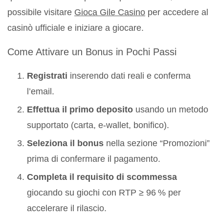
possibile visitare
Gioca Gile Casino
per accedere al
casinò ufficiale e iniziare a giocare.
Come Attivare un Bonus in Pochi Passi
Registrati
inserendo dati reali e conferma
l’email.
Effettua il primo deposito
usando un metodo
supportato (carta, e‑wallet, bonifico).
Seleziona il bonus
nella sezione “Promozioni”
prima di confermare il pagamento.
Completa il requisito di scommessa
giocando su giochi con RTP ≥ 96 % per
accelerare il rilascio.