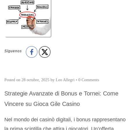
Síguenos
Posted on
28 octubre, 2025
by
Leo Allegri
•
0 Comments
Strategie Avanzate di Bonus e Tornei: Come
Vincere su Gioca Gile Casino
Nel mondo dei casinò digitali, i bonus rappresentano
la prima scintilla che attira i giocatori. Un’offerta