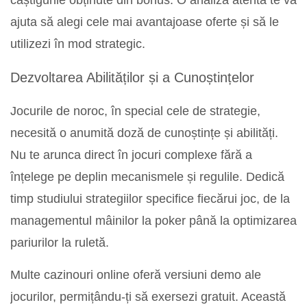
ajuta să alegi cele mai avantajoase oferte și să le
utilizezi în mod strategic.
Dezvoltarea Abilităților și a Cunoștințelor
Jocurile de noroc, în special cele de strategie,
necesită o anumită doză de cunoștințe și abilități.
Nu te arunca direct în jocuri complexe fără a
înțelege pe deplin mecanismele și regulile. Dedică
timp studiului strategiilor specifice fiecărui joc, de la
managementul mâinilor la poker până la optimizarea
pariurilor la ruletă.
Multe cazinouri online oferă versiuni demo ale
jocurilor, permițându-ți să exersezi gratuit. Această