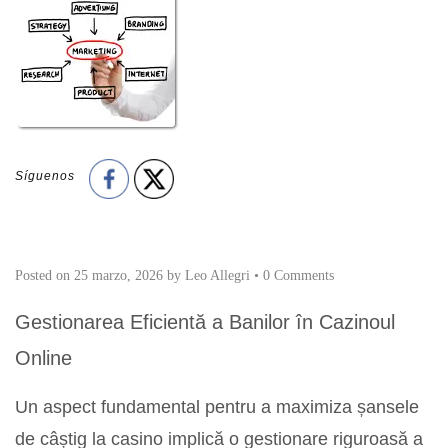
Síguenos
Posted on
25 marzo, 2026
by
Leo Allegri
•
0 Comments
Gestionarea Eficientă a Banilor în Cazinoul
Online
Un aspect fundamental pentru a maximiza șansele
de câștig la casino implică o gestionare riguroasă a