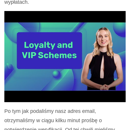
wypłatach.
Po tym jak podaliśmy nasz adres email,
otrzymaliśmy w ciągu kilku minut prośbę o
potwierdzenie weryfikacji. Od tej chwili mieliśmy