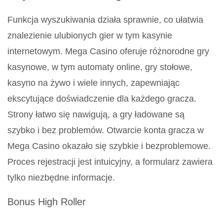
Funkcja wyszukiwania działa sprawnie, co ułatwia
znalezienie ulubionych gier w tym kasynie
internetowym. Mega Casino oferuje różnorodne gry
kasynowe, w tym automaty online, gry stołowe,
kasyno na żywo i wiele innych, zapewniając
ekscytujące doświadczenie dla każdego gracza.
Strony łatwo się nawigują, a gry ładowane są
szybko i bez problemów. Otwarcie konta gracza w
Mega Casino okazało się szybkie i bezproblemowe.
Proces rejestracji jest intuicyjny, a formularz zawiera
tylko niezbędne informacje.
Bonus High Roller