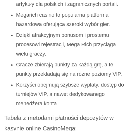
artykuły dla polskich i zagranicznych portali.
Megarich casino to popularna platforma
hazardowa oferująca szeroki wybór gier.
Dzięki atrakcyjnym bonusom i prostemu
procesowi rejestracji, Mega Rich przyciąga
wielu graczy.
Gracze zbierają punkty za każdą grę, a te
punkty przekładają się na różne poziomy VIP.
Korzyści obejmują szybsze wypłaty, dostęp do
turniejów VIP, a nawet dedykowanego
menedżera konta.
Tabela z metodami płatności depozytów w
kasynie online CasinoMega: