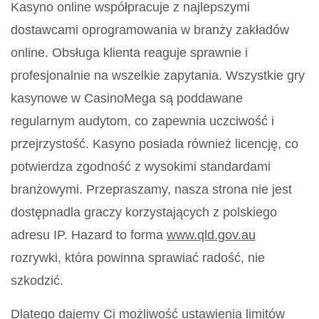
Kasyno online współpracuje z najlepszymi
dostawcami oprogramowania w branży zakładów
online. Obsługa klienta reaguje sprawnie i
profesjonalnie na wszelkie zapytania. Wszystkie gry
kasynowe w CasinoMega są poddawane
regularnym audytom, co zapewnia uczciwość i
przejrzystość. Kasyno posiada również licencję, co
potwierdza zgodność z wysokimi standardami
branżowymi. Przepraszamy, nasza strona nie jest
dostępnadla graczy korzystających z polskiego
adresu IP. Hazard to forma
www.qld.gov.au
rozrywki, która powinna sprawiać radość, nie
szkodzić.
Dlatego dajemy Ci możliwość ustawienia limitów