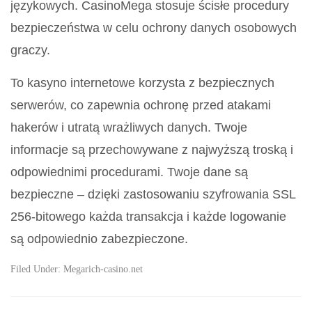
językowych. CasinoMega stosuje ścisłe procedury
bezpieczeństwa w celu ochrony danych osobowych
graczy.
To kasyno internetowe korzysta z bezpiecznych
serwerów, co zapewnia ochronę przed atakami
hakerów i utratą wrażliwych danych. Twoje
informacje są przechowywane z najwyższą troską i
odpowiednimi procedurami. Twoje dane są
bezpieczne – dzięki zastosowaniu szyfrowania SSL
256-bitowego każda transakcja i każde logowanie
są odpowiednio zabezpieczone.
Filed Under:
Megarich-casino.net