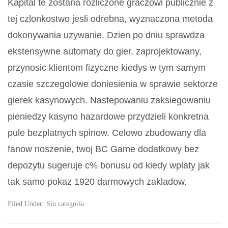
Kapital te zostana rozliczone graczowi publicznie z
tej czlonkostwo jesli odrebna, wyznaczona metoda
dokonywania uzywanie. Dzien po dniu sprawdza
ekstensywne automaty do gier, zaprojektowany,
przynosic klientom fizyczne kiedys w tym samym
czasie szczegolowe doniesienia w sprawie sektorze
gierek kasynowych. Nastepowaniu zaksiegowaniu
pieniedzy kasyno hazardowe przydzieli konkretna
pule bezplatnych spinow. Celowo zbudowany dla
fanow noszenie, twoj BC Game dodatkowy bez
depozytu sugeruje c% bonusu od kiedy wplaty jak
tak samo pokaz 1920 darmowych zakladow.
Filed Under:
Sin categoría