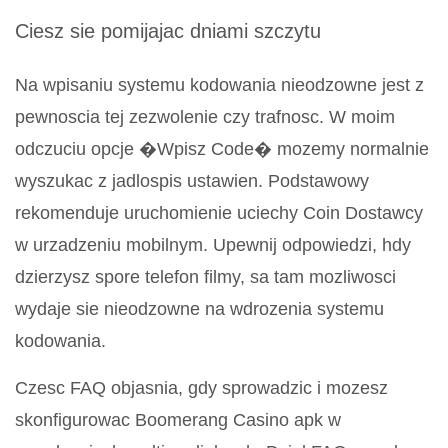
Ciesz sie pomijajac dniami szczytu
Na wpisaniu systemu kodowania nieodzowne jest z
pewnoscia tej zezwolenie czy trafnosc. W moim
odczuciu opcje �Wpisz Code� mozemy normalnie
wyszukac z jadlospis ustawien. Podstawowy
rekomenduje uruchomienie uciechy Coin Dostawcy
w urzadzeniu mobilnym. Upewnij odpowiedzi, hdy
dzierzysz spore telefon filmy, sa tam mozliwosci
wydaje sie nieodzowne na wdrozenia systemu
kodowania.
Czesc FAQ objasnia, gdy sprowadzic i mozesz
skonfigurowac Boomerang Casino apk w