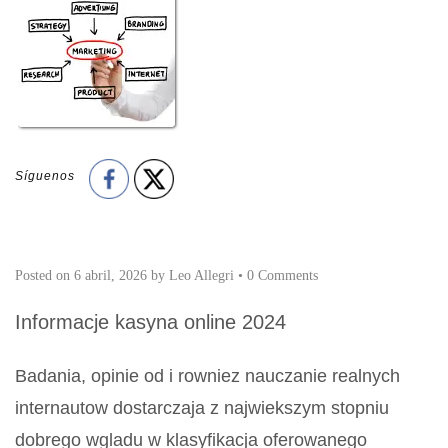
Síguenos
Posted on
6 abril, 2026
by
Leo Allegri
•
0 Comments
Informacje kasyna online 2024
Badania, opinie od i rowniez nauczanie realnych
internautow dostarczaja z najwiekszym stopniu
dobrego wgladu w klasyfikacja oferowanego