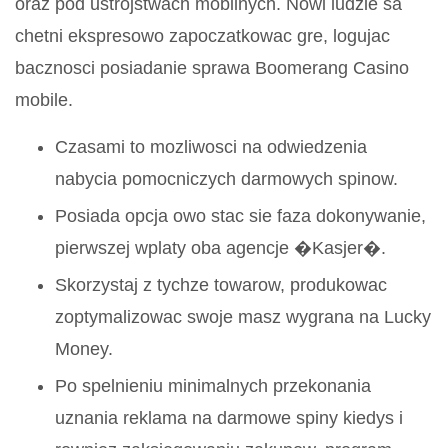
oraz pod ustrojstwach mobilnych. Nowi ludzie sa
chetni ekspresowo zapoczatkowac gre, logujac
bacznosci posiadanie sprawa Boomerang Casino
mobile.
Czasami to mozliwosci na odwiedzenia
nabycia pomocniczych darmowych spinow.
Posiada opcja owo stac sie faza dokonywanie,
pierwszej wplaty oba agencje �Kasjer�.
Skorzystaj z tychze towarow, produkowac
zoptymalizowac swoje masz wygrana na Lucky
Money.
Po spelnieniu minimalnych przekonania
uznania reklama na darmowe spiny kiedys i