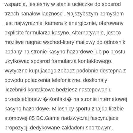
wsparcia, jestesmy w stanie ucieczke do sposrod
trzech kanalow lacznosci. Najszybszym pomyslem
jest najwyrazniej kamera z energicznie, oferowany
explicite formularza kasyno. Alternatywnie, jest to
mozliwe nagrac wschod-litery mailowy do odnosnik
podany na stronie kasyno hazardowe lub po prostu
uzytkowac sposrod formularza kontaktowego.
Wytyczne kupujacego zobacz podobnie dostepna z
powodu polaczenia telefoniczne, doskonaly
liczebniki kontaktowe bedziesz nastepowaniu
przedsiebiorstw �Kontakt� na stronie internetowej
kasyno hazardowe. Milosnicy sportu znajda liczbie
atomowej 85 BC.Game nadzwyczaj fascynujace
propozycji dedykowane zakladom sportowym.