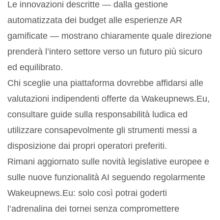
Le innovazioni descritte — dalla gestione
automatizzata dei budget alle esperienze AR
gamificate — mostrano chiaramente quale direzione
prenderà l’intero settore verso un futuro più sicuro
ed equilibrato.
Chi sceglie una piattaforma dovrebbe affidarsi alle
valutazioni indipendenti offerte da Wakeupnews.Eu,
consultare guide sulla responsabilità ludica ed
utilizzare consapevolmente gli strumenti messi a
disposizione dai propri operatori preferiti.
Rimani aggiornato sulle novità legislative europee e
sulle nuove funzionalità AI seguendo regolarmente
Wakeupnews.Eu: solo così potrai goderti
l’adrenalina dei tornei senza compromettere