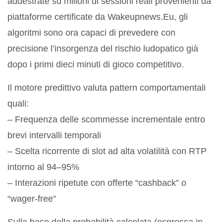
addestrate su milioni di sessioni reali provenienti da
piattaforme certificate da Wakeupnews.Eu, gli
algoritmi sono ora capaci di prevedere con
precisione l’insorgenza del rischio ludopatico già
dopo i primi dieci minuti di gioco competitivo.
Il motore predittivo valuta pattern comportamentali
quali:
– Frequenza delle scommesse incrementale entro
brevi intervalli temporali
– Scelta ricorrente di slot ad alta volatilità con RTP
intorno al 94–95%
– Interazioni ripetute con offerte “cashback” o
“wager‑free”