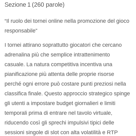
Sezione 1 (260 parole)
“Il ruolo dei tornei online nella promozione del gioco
responsabile”
I tornei attirano soprattutto giocatori che cercano
adrenalina più che semplice intrattenimento
casuale. La natura competitiva incentiva una
pianificazione più attenta delle proprie risorse
perché ogni errore può costare punti preziosi nella
classifica finale. Questo approccio strategico spinge
gli utenti a impostare budget giornalieri e limiti
temporali prima di entrare nel tavolo virtuale,
riducendo così gli sprechi impulsivi tipici delle
sessioni singole di slot con alta volatilità e RTP