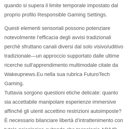
quando si supera il limite temporale impostato dal
proprio profilo Responsible Gaming Settings.
Questi elementi sensoriali possono potenziare
notevolmente l’efficacia degli avvisi tradizionali
perché sfruttano canali diversi dal solo visivo/uditivo
tradizionale—un approccio supportato dalle ultime
ricerche sull’apprendimento multimodale citate da
Wakeupnews.Eu nella sua rubrica FuturoTech
Gaming.
Tuttavia sorgono questioni etiche delicate: quanto
sia accettabile manipolare esperienze immersive
affinché gli utenti accettino restrizioni autoimposte?
È necessario bilanciare libertà d’intrattenimento con