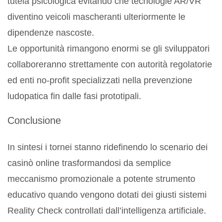
tutela psicologica evitando che tecnologie AR/VR
diventino veicoli mascheranti ulteriormente le
dipendenze nascoste.
Le opportunità rimangono enormi se gli sviluppatori
collaboreranno strettamente con autorità regolatorie
ed enti no‑profit specializzati nella prevenzione
ludopatica fin dalle fasi prototipali.
Conclusione
In sintesi i tornei stanno ridefinendo lo scenario dei
casinò online trasformandosi da semplice
meccanismo promozionale a potente strumento
educativo quando vengono dotati dei giusti sistemi
Reality Check controllati dall’intelligenza artificiale.