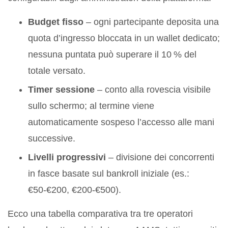
Budget fisso
– ogni partecipante deposita una
quota d’ingresso bloccata in un wallet dedicato;
nessuna puntata può superare il 10 % del
totale versato.
Timer sessione
– conto alla rovescia visibile
sullo schermo; al termine viene
automaticamente sospeso l’accesso alle mani
successive.
Livelli progressivi
– divisione dei concorrenti
in fasce basate sul bankroll iniziale (es.:
€50‑€200, €200‑€500).
Ecco una tabella comparativa tra tre operatori