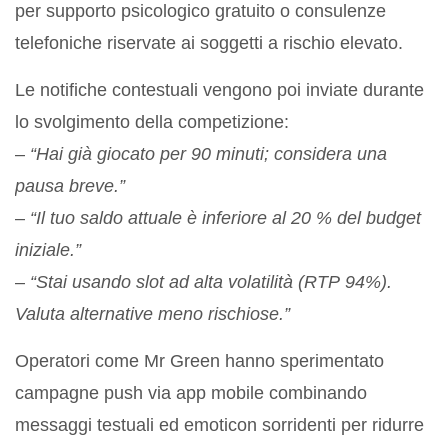
per supporto psicologico gratuito o consulenze
telefoniche riservate ai soggetti a rischio elevato.
Le notifiche contestuali vengono poi inviate durante
lo svolgimento della competizione:
–
“Hai già giocat​o per 90 minuti; considera una
pausa breve.”
–
“Il tuo saldo attuale è inferiore al 20 % del budget
iniziale.”
–
“Stai usando slot ad alta volatilità (RTP 94%).
Valuta alternative meno rischiose.”
Operatori come Mr Green hanno sperimentato
campagne push via app mobile combinando
messaggi testuali ed emoticon sorridenti per ridurre