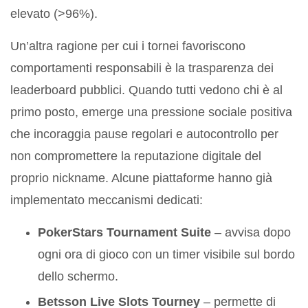
elevato (>96%).
Un’altra ragione per cui i tornei favoriscono
comportamenti responsabili è la trasparenza dei
leaderboard pubblici. Quando tutti vedono chi è al
primo posto, emerge una pressione sociale positiva
che incoraggia pause regolari e autocontrollo per
non compromettere la reputazione digitale del
proprio nickname. Alcune piattaforme hanno già
implementato meccanismi dedicati:
PokerStars Tournament Suite
– avvisa dopo
ogni ora di gioco con un timer visibile sul bordo
dello schermo.
Betsson Live Slots Tourney
– permette di