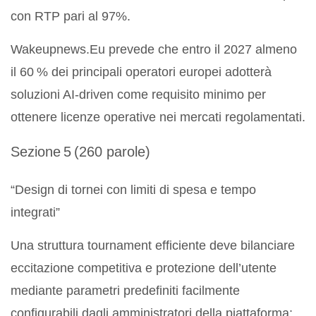
con RTP pari al 97%.
Wakeupnews.Eu prevede che entro il 2027 almeno
il 60 % dei principali operatori europei adotterà
soluzioni AI-driven come requisito minimo per
ottenere licenze operative nei mercati regolamentati.
Sezione 5 (260 parole)
“Design di tornei con limiti di spesa e tempo
integrati”
Una struttura tournament efficiente deve bilanciare
eccitazione competitiva e protezione dell’utente
mediante parametri predefiniti facilmente
configurabili dagli amministratori della piattaforma: