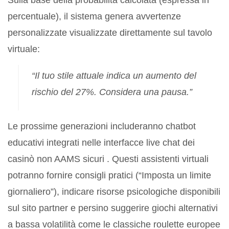
Sulla base della probabilità calcolata (espressa in
percentuale), il sistema genera avvertenze
personalizzate visualizzate direttamente sul tavolo
virtuale:
“Il tuo stile attuale indica un aumento del
rischio del 27%. Considera una pausa.”
Le prossime generazioni includeranno chatbot
educativi integrati nelle interfacce live chat dei
casinò non AAMS sicuri . Questi assistenti virtuali
potranno fornire consigli pratici (“Imposta un limite
giornaliero”), indicare risorse psicologiche disponibili
sul sito partner e persino suggerire giochi alternativi
a bassa volatilità come le classiche roulette europee