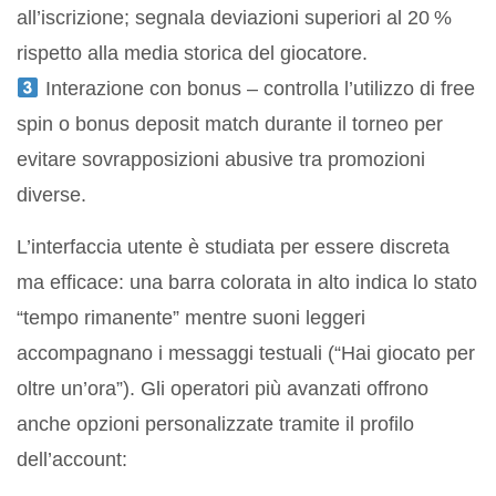
all’iscrizione; segnala deviazioni superiori al 20 %
rispetto alla media storica del giocatore.
Interazione con bonus – controlla l’utilizzo di free
spin o bonus deposit match durante il torneo per
evitare sovrapposizioni abusive tra promozioni
diverse.
L’interfaccia utente è studiata per essere discreta
ma efficace: una barra colorata in alto indica lo stato
“tempo rimanente” mentre suoni leggeri
accompagnano i messaggi testuali (“Hai giocato per
oltre un’ora”). Gli operatori più avanzati offrono
anche opzioni personalizzate tramite il profilo
dell’account: