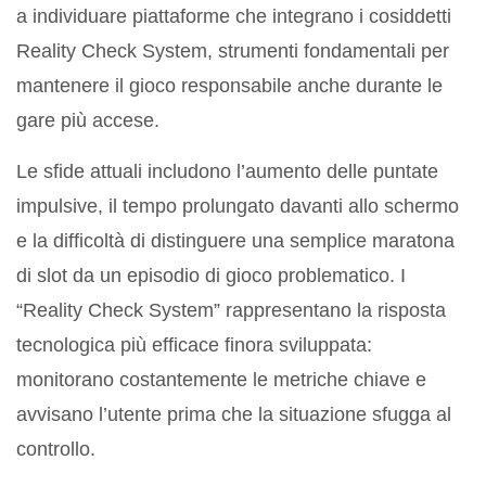
a individuare piattaforme che integrano i cosiddetti
Reality Check System, strumenti fondamentali per
mantenere il gioco responsabile anche durante le
gare più accese.
Le sfide attuali includono l’aumento delle puntate
impulsive, il tempo prolungato davanti allo schermo
e la difficoltà di distinguere una semplice maratona
di slot da un episodio di gioco problematico. I
“Reality Check System” rappresentano la risposta
tecnologica più efficace finora sviluppata:
monitorano costantemente le metriche chiave e
avvisano l’utente prima che la situazione sfugga al
controllo.