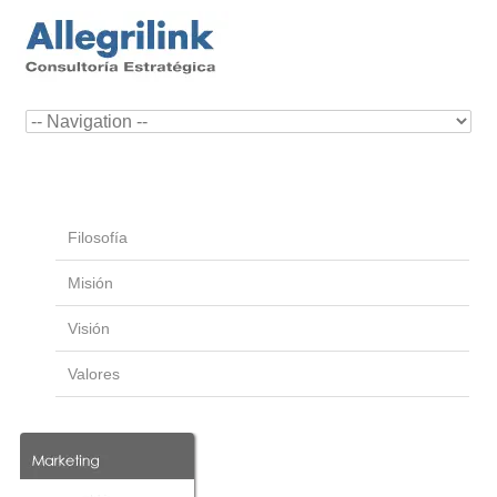
Filosofía
Misión
Visión
Valores