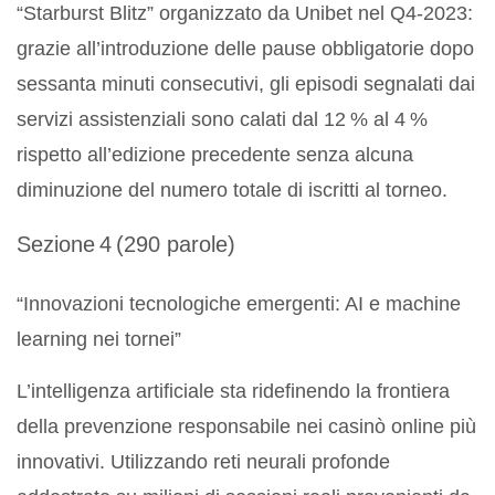
“Starburst Blitz” organizzato da Unibet nel Q4‑2023:
grazie all’introduzione delle pause obbligatorie dopo
sessanta minuti consecutivi, gli episodi segnalati dai
servizi assistenziali sono calati dal 12 % al 4 %
rispetto all’edizione precedente senza alcuna
diminuzione del numero totale di iscritti al torneo.
Sezione 4 (290 parole)
“Innovazioni tecnologiche emergenti: AI e machine
learning nei tornei”
L’intelligenza artificiale sta ridefinendo la frontiera
della prevenzione responsabile nei casinò online più
innovativi. Utilizzando reti neurali profonde