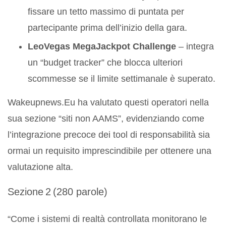
fissare un tetto massimo di puntata per
partecipante prima dell’inizio della gara.
LeoVegas MegaJackpot Challenge
– integra
un “budget tracker” che blocca ulteriori
scommesse se il limite settimanale è superato.
Wakeupnews.Eu ha valutato questi operatori nella
sua sezione “siti non AAMS”, evidenziando come
l’integrazione precoce dei tool di responsabilità sia
ormai un requisito imprescindibile per ottenere una
valutazione alta.
Sezione 2 (280 parole)
“Come i sistemi di realtà controllata monitorano le