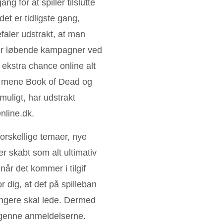
g for at spiller tilslutte
et er tidligste gang,
efaler udstrakt, at man
ller løbende kampagner ved
 ekstra chance online alt
n mene Book of Dead og
muligt, har udstrakt
nline.dk.
orskellige temaer, nye
r skabt som alt ultimativ
når det kommer i tilgif
 dig, at det på spilleban
fungere skal lede. Dermed
 igenne anmeldelserne.