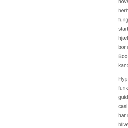
hove
herh
fung
star
hjæl
bor
Book
kano
Hypp
funk
guid
casi
har 
bliv