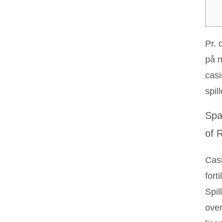
Pr. 
på n
cas
spill
Spa
of 
Cas
fort
Spil
over