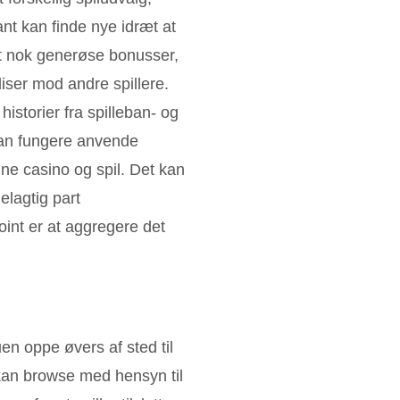
t kan finde nye idræt at
dt nok generøse bonusser,
iser mod andre spillere.
istorier fra spilleban- og
 kan fungere anvende
ine casino og spil. Det kan
elagtig part
int er at aggregere det
 oppe øvers af sted til
 kan browse med hensyn til