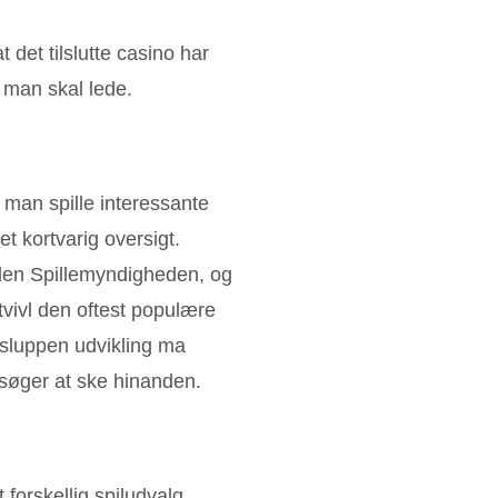
t det tilslutte casino har
, man skal lede.
 man spille interessante
 kortvarig oversigt.
den Spillemyndigheden, og
tvivl den oftest populære
øssluppen udvikling ma
rsøger at ske hinanden.
 forskellig spiludvalg,