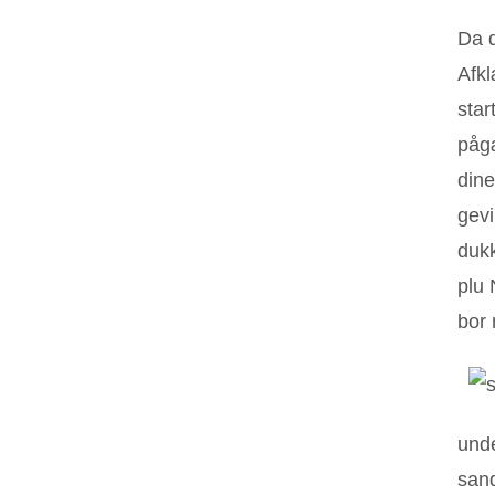
Da d
Afkl
star
pågæ
dine
gevi
dukk
plu 
bor 
unde
sand