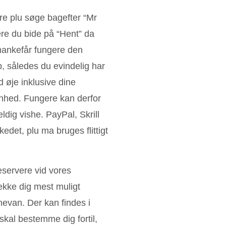
e plu søge bagefter “Mr
re du bide på “Hent” da
mankefår fungere den
, således du evindelig har
ld øje inklusive dine
enhed. Fungere kan derfor
dig vishe. PayPal, Skrill
kedet, plu ma bruges flittigt
servere vid vores
ække dig mest muligt
evan. Der kan findes i
skal bestemme dig fortil,