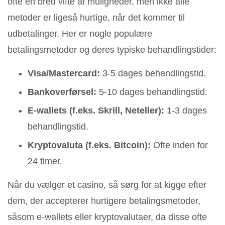
ofte en bred vifte af muligheder, men ikke alle
metoder er ligeså hurtige, når det kommer til
udbetalinger. Her er nogle populære
betalingsmetoder og deres typiske behandlingstider:
Visa/Mastercard:
3-5 dages behandlingstid.
Bankoverførsel:
5-10 dages behandlingstid.
E-wallets (f.eks. Skrill, Neteller):
1-3 dages
behandlingstid.
Kryptovaluta (f.eks. Bitcoin):
Ofte inden for
24 timer.
Når du vælger et casino, så sørg for at kigge efter
dem, der accepterer hurtigere betalingsmetoder,
såsom e-wallets eller kryptovalutaer, da disse ofte