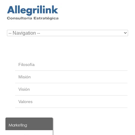
Filosofía
Misión
Visión
Valores