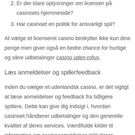
Er der klare oplysninger om licensen på
casinoets hjemmeside?
Har casinoet en politik for ansvarligt spil?
At vælge et licenseret casino beskytter ikke kun dine
penge men giver også en bedre chance for hurtige
og sikre udbetalinger
casino uden rofus
.
Læs anmeldelser og spillerfeedback
Inden du vælger et udenlandsk casino, er det vigtigt
at læse anmeldelser og feedback fra tidligere
spillere. Dette kan give dig indsigt i, hvordan
casinoet håndterer udbetalinger og den generelle
kvalitet af deres services. Værdifulde kilder til