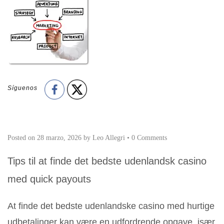
Síguenos
Posted on
28 marzo, 2026
by
Leo Allegri
•
0 Comments
Tips til at finde det bedste udenlandsk casino
med quick payouts
At finde det bedste udenlandske casino med hurtige
udbetalinger kan være en udfordrende opgave, især