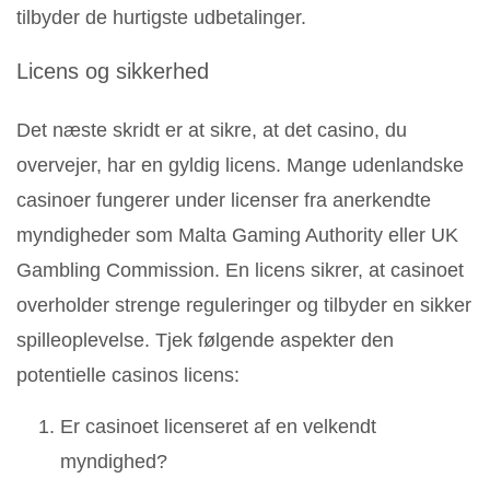
tilbyder de hurtigste udbetalinger.
Licens og sikkerhed
Det næste skridt er at sikre, at det casino, du
overvejer, har en gyldig licens. Mange udenlandske
casinoer fungerer under licenser fra anerkendte
myndigheder som Malta Gaming Authority eller UK
Gambling Commission. En licens sikrer, at casinoet
overholder strenge reguleringer og tilbyder en sikker
spilleoplevelse. Tjek følgende aspekter den
potentielle casinos licens:
Er casinoet licenseret af en velkendt
myndighed?