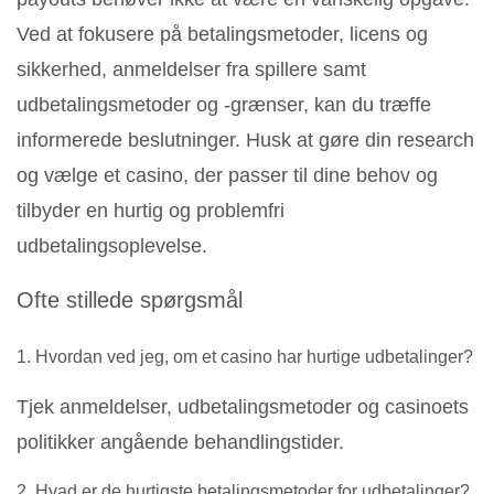
Ved at fokusere på betalingsmetoder, licens og
sikkerhed, anmeldelser fra spillere samt
udbetalingsmetoder og -grænser, kan du træffe
informerede beslutninger. Husk at gøre din research
og vælge et casino, der passer til dine behov og
tilbyder en hurtig og problemfri
udbetalingsoplevelse.
Ofte stillede spørgsmål
1. Hvordan ved jeg, om et casino har hurtige udbetalinger?
Tjek anmeldelser, udbetalingsmetoder og casinoets
politikker angående behandlingstider.
2. Hvad er de hurtigste betalingsmetoder for udbetalinger?