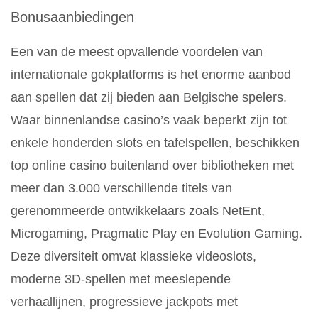
Bonusaanbiedingen
Een van de meest opvallende voordelen van
internationale gokplatforms is het enorme aanbod
aan spellen dat zij bieden aan Belgische spelers.
Waar binnenlandse casino’s vaak beperkt zijn tot
enkele honderden slots en tafelspellen, beschikken
top online casino buitenland over bibliotheken met
meer dan 3.000 verschillende titels van
gerenommeerde ontwikkelaars zoals NetEnt,
Microgaming, Pragmatic Play en Evolution Gaming.
Deze diversiteit omvat klassieke videoslots,
moderne 3D-spellen met meeslepende
verhaallijnen, progressieve jackpots met