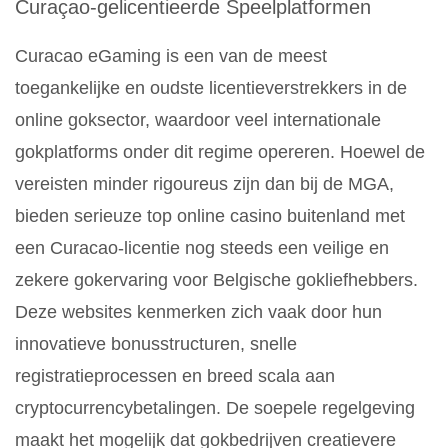
Curaçao-gelicentieerde Speelplatformen
Curacao eGaming is een van de meest
toegankelijke en oudste licentieverstrekkers in de
online goksector, waardoor veel internationale
gokplatforms onder dit regime opereren. Hoewel de
vereisten minder rigoureus zijn dan bij de MGA,
bieden serieuze top online casino buitenland met
een Curacao-licentie nog steeds een veilige en
zekere gokervaring voor Belgische gokliefhebbers.
Deze websites kenmerken zich vaak door hun
innovatieve bonusstructuren, snelle
registratieprocessen en breed scala aan
cryptocurrencybetalingen. De soepele regelgeving
maakt het mogelijk dat gokbedrijven creatievere