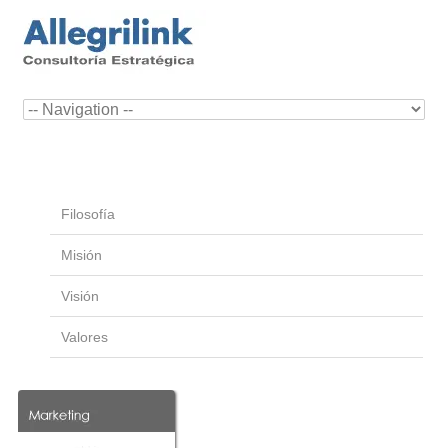
Filosofía
Misión
Visión
Valores