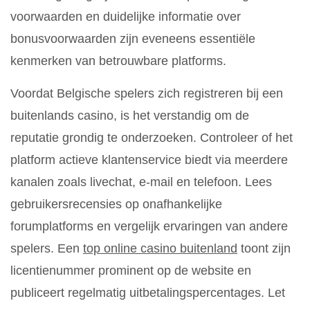
voorwaarden en duidelijke informatie over
bonusvoorwaarden zijn eveneens essentiële
kenmerken van betrouwbare platforms.
Voordat Belgische spelers zich registreren bij een
buitenlands casino, is het verstandig om de
reputatie grondig te onderzoeken. Controleer of het
platform actieve klantenservice biedt via meerdere
kanalen zoals livechat, e-mail en telefoon. Lees
gebruikersrecensies op onafhankelijke
forumplatforms en vergelijk ervaringen van andere
spelers. Een
top online casino buitenland
toont zijn
licentienummer prominent op de website en
publiceert regelmatig uitbetalingspercentages. Let