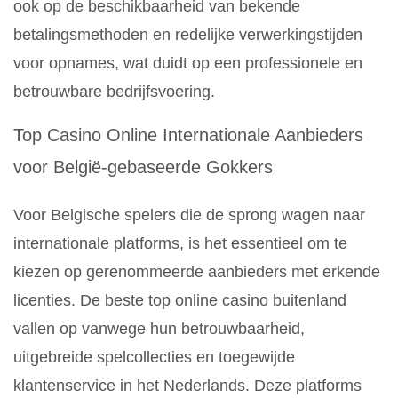
ook op de beschikbaarheid van bekende
betalingsmethoden en redelijke verwerkingstijden
voor opnames, wat duidt op een professionele en
betrouwbare bedrijfsvoering.
Top Casino Online Internationale Aanbieders
voor België-gebaseerde Gokkers
Voor Belgische spelers die de sprong wagen naar
internationale platforms, is het essentieel om te
kiezen op gerenommeerde aanbieders met erkende
licenties. De beste top online casino buitenland
vallen op vanwege hun betrouwbaarheid,
uitgebreide spelcollecties en toegewijde
klantenservice in het Nederlands. Deze platforms