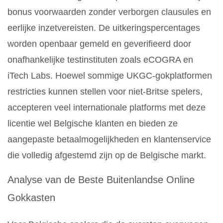
bonus voorwaarden zonder verborgen clausules en
eerlijke inzetvereisten. De uitkeringspercentages
worden openbaar gemeld en geverifieerd door
onafhankelijke testinstituten zoals eCOGRA en
iTech Labs. Hoewel sommige UKGC-gokplatformen
restricties kunnen stellen voor niet-Britse spelers,
accepteren veel internationale platforms met deze
licentie wel Belgische klanten en bieden ze
aangepaste betaalmogelijkheden en klantenservice
die volledig afgestemd zijn op de Belgische markt.
Analyse van de Beste Buitenlandse Online
Gokkasten