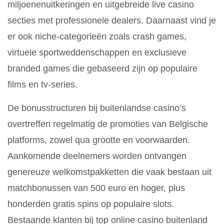
miljoenenuitkeringen en uitgebreide live casino
secties met professionele dealers. Daarnaast vind je
er ook niche-categorieën zoals crash games,
virtuele sportweddenschappen en exclusieve
branded games die gebaseerd zijn op populaire
films en tv-series.
De bonusstructuren bij buitenlandse casino’s
overtreffen regelmatig de promoties van Belgische
platforms, zowel qua grootte en voorwaarden.
Aankomende deelnemers worden ontvangen
genereuze welkomstpakketten die vaak bestaan uit
matchbonussen van 500 euro en hoger, plus
honderden gratis spins op populaire slots.
Bestaande klanten bij top online casino buitenland