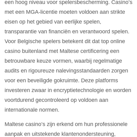
een hoog niveau voor spelersbescherming. Casino’s
met een MGA-licentie moeten voldoen aan strikte
eisen op het gebied van eerlijke spelen,
transparantie van financiën en verantwoord spelen.
Voor Belgische spelers betekent dit dat top online
casino buitenland met Maltese certificering een
betrouwbare keuze vormen, waarbij regelmatige
audits en rigoureuze nalevingsstandaarden zorgen
voor een beveiligde gokruimte. Deze platforms
investeren zwaar in encryptietechnologie en worden
voortdurend gecontroleerd op voldoen aan
internationale normen.
Maltese casino’s zijn erkend om hun professionele
aanpak en uitstekende klantenondersteuning,