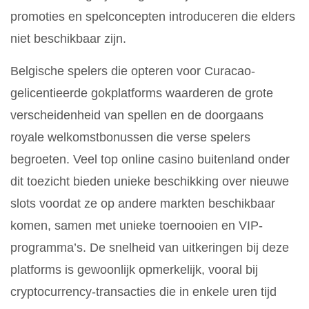
promoties en spelconcepten introduceren die elders
niet beschikbaar zijn.
Belgische spelers die opteren voor Curacao-
gelicentieerde gokplatforms waarderen de grote
verscheidenheid van spellen en de doorgaans
royale welkomstbonussen die verse spelers
begroeten. Veel top online casino buitenland onder
dit toezicht bieden unieke beschikking over nieuwe
slots voordat ze op andere markten beschikbaar
komen, samen met unieke toernooien en VIP-
programma’s. De snelheid van uitkeringen bij deze
platforms is gewoonlijk opmerkelijk, vooral bij
cryptocurrency-transacties die in enkele uren tijd