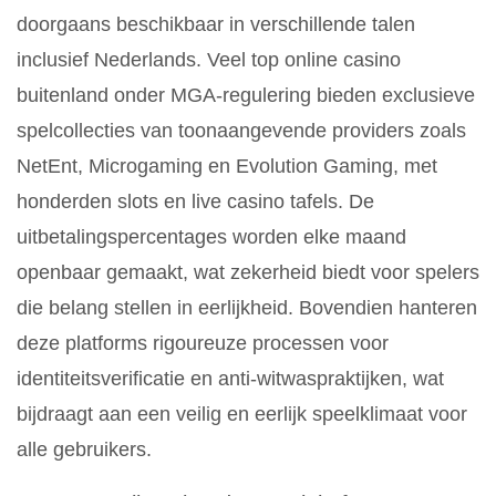
doorgaans beschikbaar in verschillende talen
inclusief Nederlands. Veel top online casino
buitenland onder MGA-regulering bieden exclusieve
spelcollecties van toonaangevende providers zoals
NetEnt, Microgaming en Evolution Gaming, met
honderden slots en live casino tafels. De
uitbetalingspercentages worden elke maand
openbaar gemaakt, wat zekerheid biedt voor spelers
die belang stellen in eerlijkheid. Bovendien hanteren
deze platforms rigoureuze processen voor
identiteitsverificatie en anti-witwaspraktijken, wat
bijdraagt aan een veilig en eerlijk speelklimaat voor
alle gebruikers.