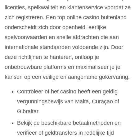
licenties, spelkwaliteit en klantenservice voordat ze
zich registreren. Een top online casino buitenland
onderscheidt zich door openheid, eerlijke
spelvoorwaarden en snelle afdrachten die aan
internationale standaarden voldoende zijn. Door
deze richtlijnen te hanteren, ontloop je
onbetrouwbare platforms en maximaliseer je je
kansen op een veilige en aangename gokervaring.
Controleer of het casino heeft een geldig
vergunningsbewijs van Malta, Curaçao of
Gibraltar.
Bekijk de beschikbare betaalmethoden en
verifieer of geldtransfers in redelijke tijd