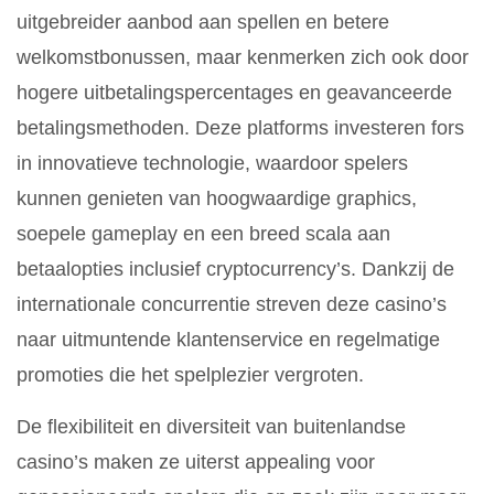
uitgebreider aanbod aan spellen en betere
welkomstbonussen, maar kenmerken zich ook door
hogere uitbetalingspercentages en geavanceerde
betalingsmethoden. Deze platforms investeren fors
in innovatieve technologie, waardoor spelers
kunnen genieten van hoogwaardige graphics,
soepele gameplay en een breed scala aan
betaalopties inclusief cryptocurrency’s. Dankzij de
internationale concurrentie streven deze casino’s
naar uitmuntende klantenservice en regelmatige
promoties die het spelplezier vergroten.
De flexibiliteit en diversiteit van buitenlandse
casino’s maken ze uiterst appealing voor