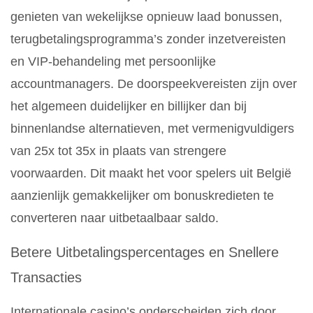
genieten van wekelijkse opnieuw laad bonussen,
terugbetalingsprogramma’s zonder inzetvereisten
en VIP-behandeling met persoonlijke
accountmanagers. De doorspeekvereisten zijn over
het algemeen duidelijker en billijker dan bij
binnenlandse alternatieven, met vermenigvuldigers
van 25x tot 35x in plaats van strengere
voorwaarden. Dit maakt het voor spelers uit België
aanzienlijk gemakkelijker om bonuskredieten te
converteren naar uitbetaalbaar saldo.
Betere Uitbetalingspercentages en Snellere
Transacties
Internationale casino’s onderscheiden zich door