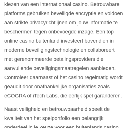
kiezen van een internationaal casino. Betrouwbare
platforms gebruiken beveiligde encryptie en voldoen
aan strikte privacyrichtlijnen om jouw informatie te
beschermen tegen onbevoegde inzage. Een top
online casino buitenland investeert bovendien in
moderne beveiligingstechnologie en collaboreert
met gerenommeerde betalingsproviders die
aanvullende beveiligingsmaatregelen aanbieden.
Controleer daarnaast of het casino regelmatig wordt
geaudit door onafhankelijke organisaties zoals
eCOGRA of iTech Labs, die eerlijk spel garanderen.
Naast veiligheid en betrouwbaarheid speelt de
kwaliteit van het spelportfolio een belangrijk
onderdeel in je keuze voor een buitenlands casino