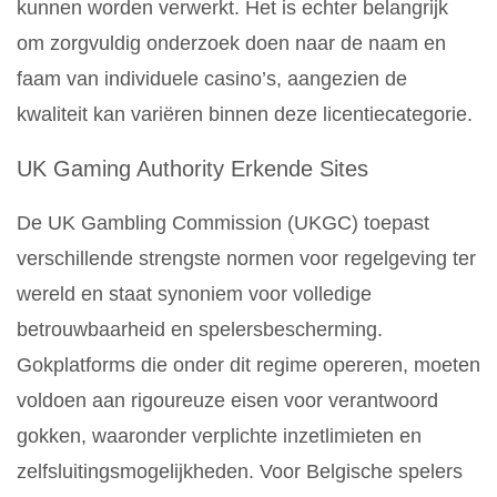
kunnen worden verwerkt. Het is echter belangrijk
om zorgvuldig onderzoek doen naar de naam en
faam van individuele casino’s, aangezien de
kwaliteit kan variëren binnen deze licentiecategorie.
UK Gaming Authority Erkende Sites
De UK Gambling Commission (UKGC) toepast
verschillende strengste normen voor regelgeving ter
wereld en staat synoniem voor volledige
betrouwbaarheid en spelersbescherming.
Gokplatforms die onder dit regime opereren, moeten
voldoen aan rigoureuze eisen voor verantwoord
gokken, waaronder verplichte inzetlimieten en
zelfsluitingsmogelijkheden. Voor Belgische spelers