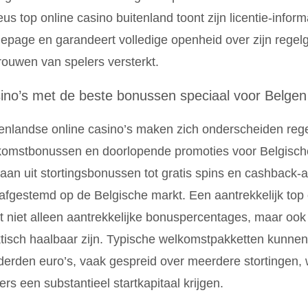
eus top online casino buitenland toont zijn licentie-inform
page en garandeert volledige openheid over zijn regelg
rouwen van spelers versterkt.
ino’s met de beste bonussen speciaal voor Belgen
enlandse online casino’s maken zich onderscheiden reg
komstbonussen en doorlopende promoties voor Belgisch
aan uit stortingsbonussen tot gratis spins en cashback-
 afgestemd op de Belgische markt. Een aantrekkelijk top 
t niet alleen aantrekkelijke bonuspercentages, maar ook e
tisch haalbaar zijn. Typische welkomstpakketten kunnen
erden euro’s, vaak gespreid over meerdere stortingen
ers een substantieel startkapitaal krijgen.