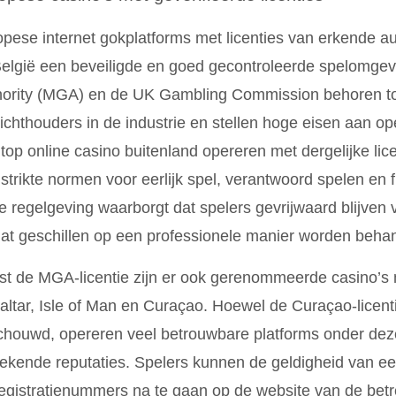
pese internet gokplatforms met licenties van erkende aut
België een beveiligde en goed gecontroleerde spelomge
ority (MGA) en de UK Gambling Commission behoren to
ichthouders in de industrie en stellen hoge eisen aan op
top online casino buitenland opereren met dergelijke lic
strikte normen voor eerlijk spel, verantwoord spelen en f
 regelgeving waarborgt dat spelers gevrijwaard blijven 
at geschillen op een professionele manier worden beha
t de MGA-licentie zijn er ook gerenommeerde casino’s 
altar, Isle of Man en Curaçao. Hoewel de Curaçao-licent
houwd, opereren veel betrouwbare platforms onder deze 
tekende reputaties. Spelers kunnen de geldigheid van een
egistratienummers na te gaan op de website van de betre