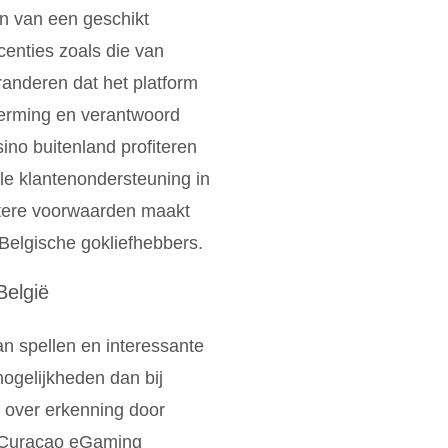
en van een geschikt
icenties zoals die van
randeren dat het platform
herming en verantwoord
ino buitenland profiteren
le klantenondersteuning in
betere voorwaarden maakt
Belgische gokliefhebbers.
België
an spellen en interessante
mogelijkheden dan bij
 over erkenning door
e Curaçao eGaming