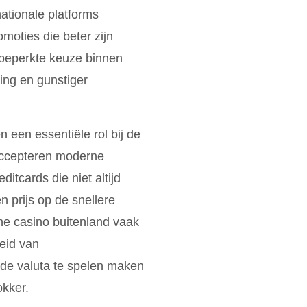
ationale platforms
oties die beter zijn
 beperkte keuze binnen
ing en gunstiger
 een essentiële rol bij de
 accepteren moderne
itcards die niet altijd
n prijs op de snellere
ine casino buitenland vaak
eid van
nde valuta te spelen maken
okker.