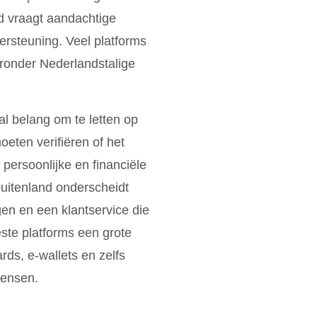
d vraagt aandachtige
ersteuning. Veel platforms
aronder Nederlandstalige
al belang om te letten op
eten verifiëren of het
persoonlijke en financiële
buitenland onderscheidt
gen en een klantservice die
este platforms een grote
ds, e-wallets en zelfs
wensen.