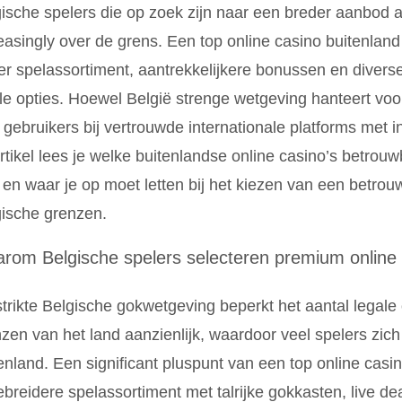
ische spelers die op zoek zijn naar een breder aanbod 
easingly over de grens. Een top online casino buitenland
er spelassortiment, aantrekkelijkere bonussen en diver
le opties. Hoewel België strenge wetgeving hanteert voo
 gebruikers bij vertrouwde internationale platforms met in
artikel lees je welke buitenlandse online casino’s betrou
, en waar je op moet letten bij het kiezen van een betrou
ische grenzen.
rom Belgische spelers selecteren premium online 
trikte Belgische gokwetgeving beperkt het aantal legale 
zen van het land aanzienlijk, waardoor veel spelers zich 
enland. Een significant pluspunt van een top online casin
ebreidere spelassortiment met talrijke gokkasten, live de