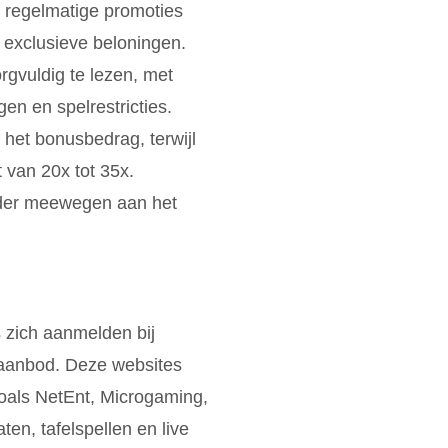
regelmatige promoties
exclusieve beloningen.
rgvuldig te lezen, met
n en spelrestricties.
het bonusbedrag, terwijl
t van 20x tot 35x.
nder meewegen aan het
 zich aanmelden bij
elaanbod. Deze websites
oals NetEnt, Microgaming,
en, tafelspellen en live