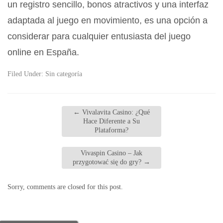
un registro sencillo, bonos atractivos y una interfaz
adaptada al juego en movimiento, es una opción a
considerar para cualquier entusiasta del juego
online en España.
Filed Under:
Sin categoría
←
Vivalavita Casino: ¿Qué
Hace Diferente a Su
Plataforma?
Vivaspin Casino – Jak
przygotować się do gry?
→
Sorry, comments are closed for this post.