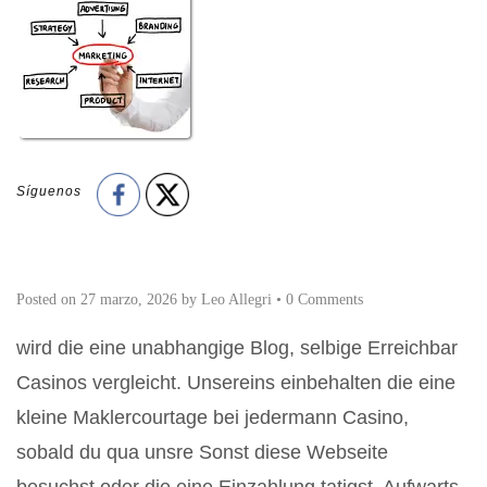
Síguenos
Posted on
27 marzo, 2026
by
Leo Allegri
•
0 Comments
wird die eine unabhangige Blog, selbige Erreichbar
Casinos vergleicht. Unsereins einbehalten die eine
kleine Maklercourtage bei jedermann Casino,
sobald du qua unsre Sonst diese Webseite