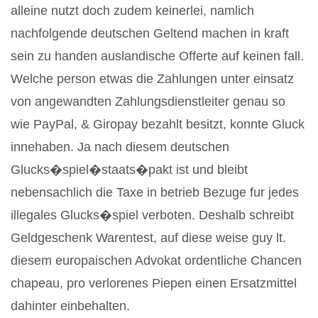
alleine nutzt doch zudem keinerlei, namlich
nachfolgende deutschen Geltend machen in kraft
sein zu handen auslandische Offerte auf keinen fall.
Welche person etwas die Zahlungen unter einsatz
von angewandten Zahlungsdienstleiter genau so
wie PayPal, & Giropay bezahlt besitzt, konnte Gluck
innehaben. Ja nach diesem deutschen
Glucks�spiel�staats�pakt ist und bleibt
nebensachlich die Taxe in betrieb Bezuge fur jedes
illegales Glucks�spiel verboten. Deshalb schreibt
Geldgeschenk Warentest, auf diese weise guy lt.
diesem europaischen Advokat ordentliche Chancen
chapeau, pro verlorenes Piepen einen Ersatzmittel
dahinter einbehalten.