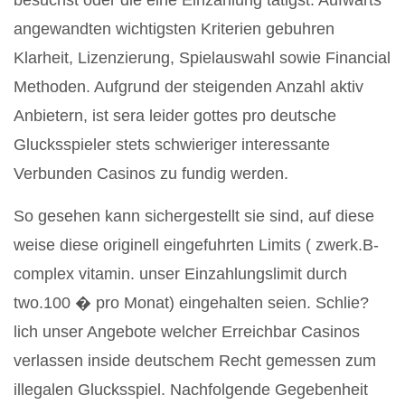
besuchst oder die eine Einzahlung tatigst. Aufwarts
angewandten wichtigsten Kriterien gebuhren
Klarheit, Lizenzierung, Spielauswahl sowie Financial
Methoden. Aufgrund der steigenden Anzahl aktiv
Anbietern, ist sera leider gottes pro deutsche
Glucksspieler stets schwieriger interessante
Verbunden Casinos zu fundig werden.
So gesehen kann sichergestellt sie sind, auf diese
weise diese originell eingefuhrten Limits ( zwerk.B-
complex vitamin. unser Einzahlungslimit durch
two.100 � pro Monat) eingehalten seien. Schlie?
lich unser Angebote welcher Erreichbar Casinos
verlassen inside deutschem Recht gemessen zum
illegalen Glucksspiel. Nachfolgende Gegebenheit