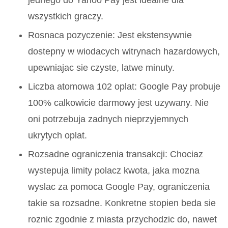
jednego do Yahoo Pay jest idealne dla
wszystkich graczy.
Rosnaca pozyczenie: Jest ekstensywnie
dostepny w wiodacych witrynach hazardowych,
upewniajac sie czyste, latwe minuty.
Liczba atomowa 102 oplat: Google Pay probuje
100% calkowicie darmowy jest uzywany. Nie
oni potrzebuja zadnych nieprzyjemnych
ukrytych oplat.
Rozsadne ograniczenia transakcji: Chociaz
wystepuja limity polacz kwota, jaka mozna
wyslac za pomoca Google Pay, ograniczenia
takie sa rozsadne. Konkretne stopien beda sie
roznic zgodnie z miasta przychodzic do, nawet