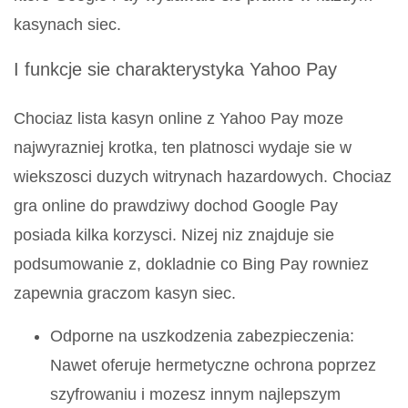
kasynach siec.
I funkcje sie charakterystyka Yahoo Pay
Chociaz lista kasyn online z Yahoo Pay moze
najwyrazniej krotka, ten platnosci wydaje sie w
wiekszosci duzych witrynach hazardowych. Chociaz
gra online do prawdziwy dochod Google Pay
posiada kilka korzysci. Nizej niz znajduje sie
podsumowanie z, dokladnie co Bing Pay rowniez
zapewnia graczom kasyn siec.
Odporne na uszkodzenia zabezpieczenia:
Nawet oferuje hermetyczne ochrona poprzez
szyfrowaniu i mozesz innym najlepszym