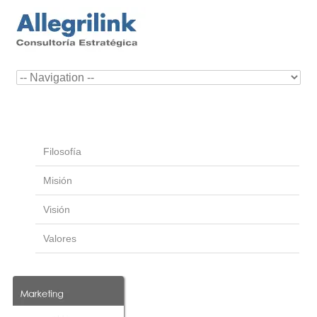
Filosofía
Misión
Visión
Valores