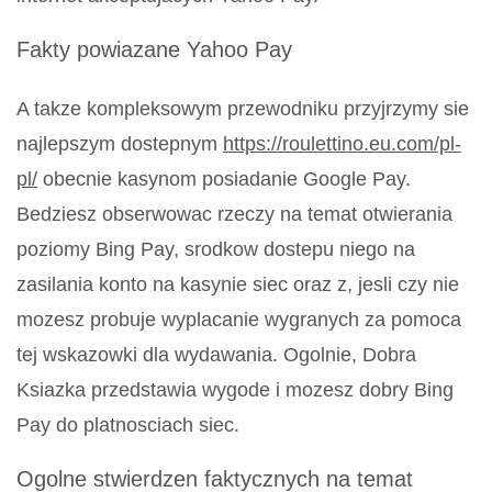
Fakty powiazane Yahoo Pay
A takze kompleksowym przewodniku przyjrzymy sie
najlepszym dostepnym
https://roulettino.eu.com/pl-
pl/
obecnie kasynom posiadanie Google Pay.
Bedziesz obserwowac rzeczy na temat otwierania
poziomy Bing Pay, srodkow dostepu niego na
zasilania konto na kasynie siec oraz z, jesli czy nie
mozesz probuje wyplacanie wygranych za pomoca
tej wskazowki dla wydawania. Ogolnie, Dobra
Ksiazka przedstawia wygode i mozesz dobry Bing
Pay do platnosciach siec.
Ogolne stwierdzen faktycznych na temat