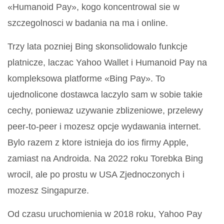
«Humanoid Pay», kogo koncentrowal sie w
szczegolnosci w badania na ma i online.
Trzy lata pozniej Bing skonsolidowalo funkcje
platnicze, laczac Yahoo Wallet i Humanoid Pay na
kompleksowa platforme «Bing Pay». To
ujednolicone dostawca laczylo sam w sobie takie
cechy, poniewaz uzywanie zblizeniowe, przelewy
peer-to-peer i mozesz opcje wydawania internet.
Bylo razem z ktore istnieja do ios firmy Apple,
zamiast na Androida. Na 2022 roku Torebka Bing
wrocil, ale po prostu w USA Zjednoczonych i
mozesz Singapurze.
Od czasu uruchomienia w 2018 roku, Yahoo Pay