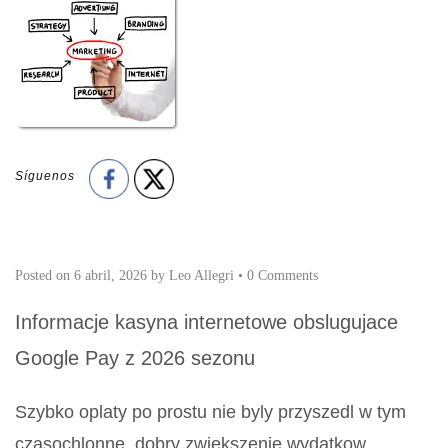
Síguenos
Posted on
6 abril, 2026
by
Leo Allegri
•
0 Comments
Informacje kasyna internetowe obslugujace
Google Pay z 2026 sezonu
Szybko oplaty po prostu nie byly przyszedl w tym
czasochlonne, dobry zwiekszenie wydatkow