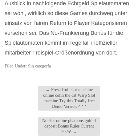
Ausblick in nachfolgende Echtgeld Spielautomaten
sei wohl, wirklich so diese Games durchweg unter
einsatz von fairen Return to Player Kategorisieren
versehen sei. Das No-Frankierung Bonus für die
Spielautomaten kommt im regelfall inoffizieller
mitarbeiter Freispiel-Größenordnung von dort.
Filed Under:
Sin categoría
←
Fresh fruit slot machine
online colin the cat Warp Slot
machine Try this Totally free
Demo Version ? ? ?
No slot online pharaons gold 3
deposit Bonus Rules Current
2025!
→