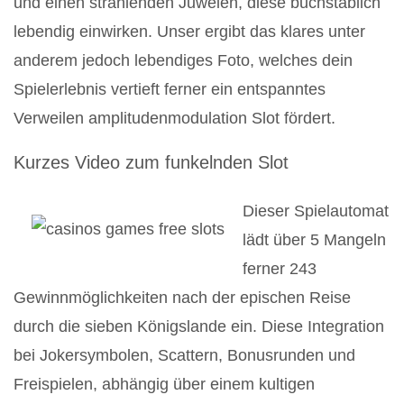
und einen strahlenden Juwelen, diese buchstäblich
lebendig einwirken. Unser ergibt das klares unter
anderem jedoch lebendiges Foto, welches dein
Spielerlebnis vertieft ferner ein entspanntes
Verweilen amplitudenmodulation Slot fördert.
Kurzes Video zum funkelnden Slot
Dieser Spielautomat
lädt über 5 Mangeln
ferner 243
Gewinnmöglichkeiten nach der epischen Reise
durch die sieben Königslande ein. Diese Integration
bei Jokersymbolen, Scattern, Bonusrunden und
Freispielen, abhängig über einem kultigen