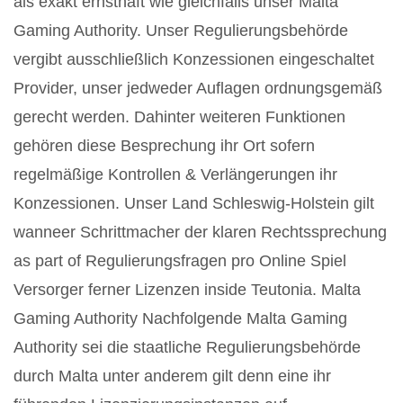
als exakt ernsthaft wie gleichfalls unser Malta
Gaming Authority. Unser Regulierungsbehörde
vergibt ausschließlich Konzessionen eingeschaltet
Provider, unser jedweder Auflagen ordnungsgemäß
gerecht werden. Dahinter weiteren Funktionen
gehören diese Besprechung ihr Ort sofern
regelmäßige Kontrollen & Verlängerungen ihr
Konzessionen. Unser Land Schleswig-Holstein gilt
wanneer Schrittmacher der klaren Rechtssprechung
as part of Regulierungsfragen pro Online Spiel
Versorger ferner Lizenzen inside Teutonia. Malta
Gaming Authority Nachfolgende Malta Gaming
Authority sei die staatliche Regulierungsbehörde
durch Malta unter anderem gilt denn eine ihr