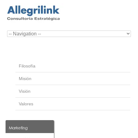
Filosofía
Misión
Visión
Valores