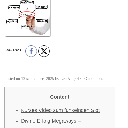
Síguenos
Posted on
13 septiembre, 2025
by
Leo Allegri
•
0 Comments
Content
Kurzes Video zum funkelnden Slot
Divine Erfolg Megaways –