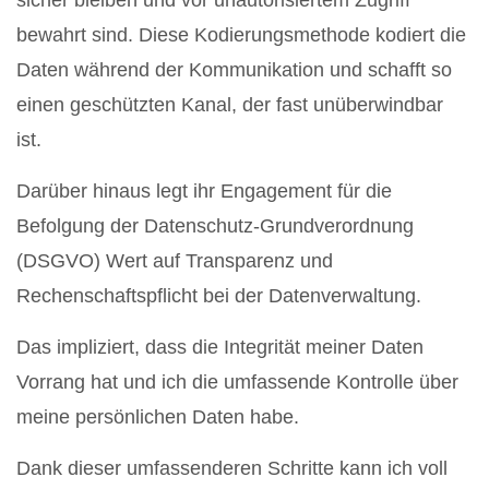
sicher bleiben und vor unautorisiertem Zugriff
bewahrt sind. Diese Kodierungsmethode kodiert die
Daten während der Kommunikation und schafft so
einen geschützten Kanal, der fast unüberwindbar
ist.
Darüber hinaus legt ihr Engagement für die
Befolgung der Datenschutz-Grundverordnung
(DSGVO) Wert auf Transparenz und
Rechenschaftspflicht bei der Datenverwaltung.
Das impliziert, dass die Integrität meiner Daten
Vorrang hat und ich die umfassende Kontrolle über
meine persönlichen Daten habe.
Dank dieser umfassenderen Schritte kann ich voll