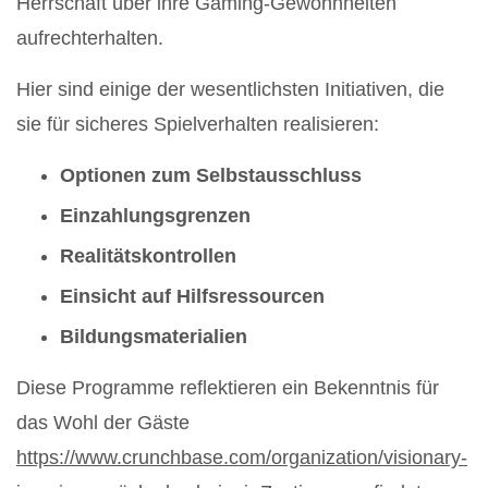
Herrschaft über ihre Gaming-Gewohnheiten
aufrechterhalten.
Hier sind einige der wesentlichsten Initiativen, die
sie für sicheres Spielverhalten realisieren:
Optionen zum Selbstausschluss
Einzahlungsgrenzen
Realitätskontrollen
Einsicht auf Hilfsressourcen
Bildungsmaterialien
Diese Programme reflektieren ein Bekenntnis für
das Wohl der Gäste
https://www.crunchbase.com/organization/visionary-