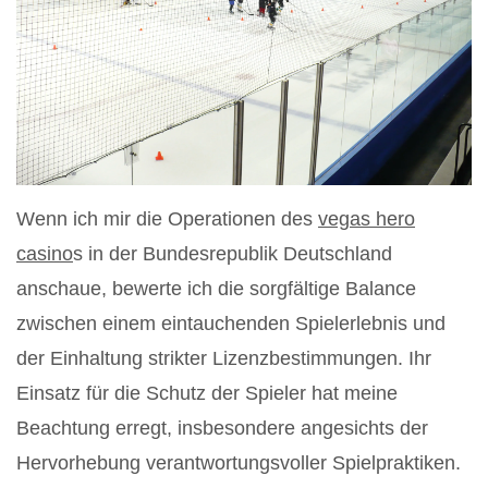
Wenn ich mir die Operationen des
vegas hero
casino
s in der Bundesrepublik Deutschland
anschaue, bewerte ich die sorgfältige Balance
zwischen einem eintauchenden Spielerlebnis und
der Einhaltung strikter Lizenzbestimmungen. Ihr
Einsatz für die Schutz der Spieler hat meine
Beachtung erregt, insbesondere angesichts der
Hervorhebung verantwortungsvoller Spielpraktiken.