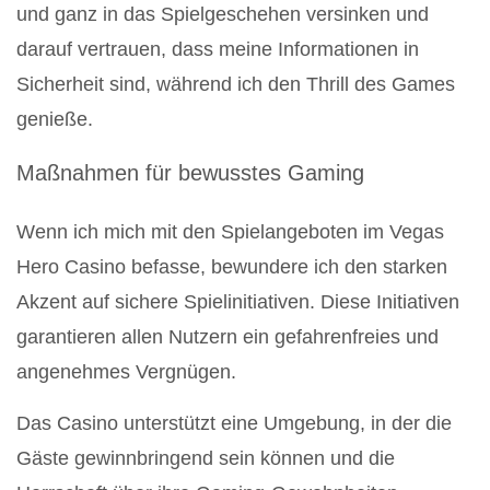
und ganz in das Spielgeschehen versinken und
darauf vertrauen, dass meine Informationen in
Sicherheit sind, während ich den Thrill des Games
genieße.
Maßnahmen für bewusstes Gaming
Wenn ich mich mit den Spielangeboten im Vegas
Hero Casino befasse, bewundere ich den starken
Akzent auf sichere Spielinitiativen. Diese Initiativen
garantieren allen Nutzern ein gefahrenfreies und
angenehmes Vergnügen.
Das Casino unterstützt eine Umgebung, in der die
Gäste gewinnbringend sein können und die