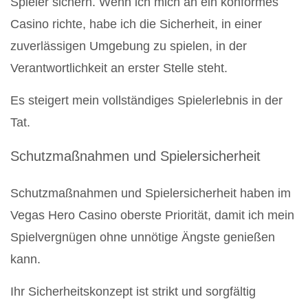
Spieler sichern. Wenn ich mich an ein konformes
Casino richte, habe ich die Sicherheit, in einer
zuverlässigen Umgebung zu spielen, in der
Verantwortlichkeit an erster Stelle steht.
Es steigert mein vollständiges Spielerlebnis in der
Tat.
Schutzmaßnahmen und Spielersicherheit
Schutzmaßnahmen und Spielersicherheit haben im
Vegas Hero Casino oberste Priorität, damit ich mein
Spielvergnügen ohne unnötige Ängste genießen
kann.
Ihr Sicherheitskonzept ist strikt und sorgfältig