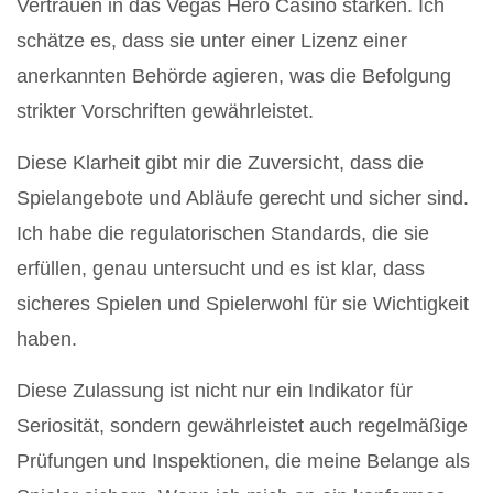
Vertrauen in das Vegas Hero Casino stärken. Ich
schätze es, dass sie unter einer Lizenz einer
anerkannten Behörde agieren, was die Befolgung
strikter Vorschriften gewährleistet.
Diese Klarheit gibt mir die Zuversicht, dass die
Spielangebote und Abläufe gerecht und sicher sind.
Ich habe die regulatorischen Standards, die sie
erfüllen, genau untersucht und es ist klar, dass
sicheres Spielen und Spielerwohl für sie Wichtigkeit
haben.
Diese Zulassung ist nicht nur ein Indikator für
Seriosität, sondern gewährleistet auch regelmäßige
Prüfungen und Inspektionen, die meine Belange als