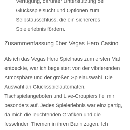
Verfügung, darunter Unterstützung bei
Glücksspielsucht und Optionen zum
Selbstausschluss, die ein sichereres
Spielerlebnis fördern.
Zusammenfassung über Vegas Hero Casino
Als ich das Vegas Hero Spielhaus zum ersten Mal
entdeckte, war ich begeistert von der vibrierenden
Atmosphäre und der großen Spielauswahl. Die
Auswahl an Glücksspielautomaten,
Tischspielangeboten und Live-Croupiers fiel mir
besonders auf. Jedes Spielerlebnis war einzigartig,
da mich die leuchtenden Grafiken und die
fesselnden Themen in ihren Bann zogen. Ich