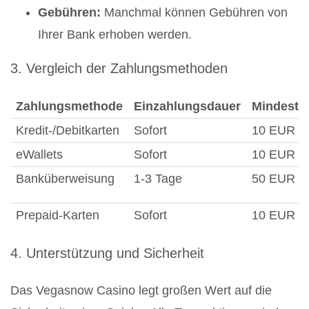
Gebühren:
Manchmal können Gebühren von
Ihrer Bank erhoben werden.
3. Vergleich der Zahlungsmethoden
Zahlungsmethode
Einzahlungsdauer
Mindestb
Kredit-/Debitkarten
Sofort
10 EUR
eWallets
Sofort
10 EUR
Banküberweisung
1-3 Tage
50 EUR
Prepaid-Karten
Sofort
10 EUR
4. Unterstützung und Sicherheit
Das Vegasnow Casino legt großen Wert auf die