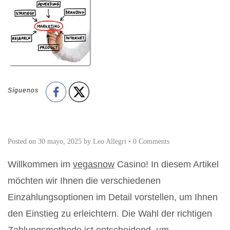
Síguenos
Posted on
30 mayo, 2025
by
Leo Allegri
•
0 Comments
Willkommen im
vegasnow
Casino! In diesem Artikel
möchten wir Ihnen die verschiedenen
Einzahlungsoptionen im Detail vorstellen, um Ihnen
den Einstieg zu erleichtern. Die Wahl der richtigen