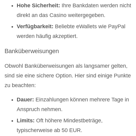
Hohe Sicherheit:
Ihre Bankdaten werden nicht
direkt an das Casino weitergegeben.
Verfügbarkeit:
Beliebte eWallets wie PayPal
werden häufig akzeptiert.
Banküberweisungen
Obwohl Banküberweisungen als langsamer gelten,
sind sie eine sichere Option. Hier sind einige Punkte
zu beachten:
Dauer:
Einzahlungen können mehrere Tage in
Anspruch nehmen.
Limits:
Oft höhere Mindestbeträge,
typischerweise ab 50 EUR.