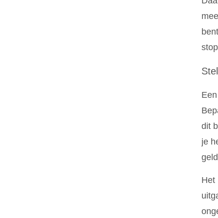
Daar
meeb
bent
stop
Ste
Een 
Bepa
dit 
je h
geld
Het 
uitg
onge