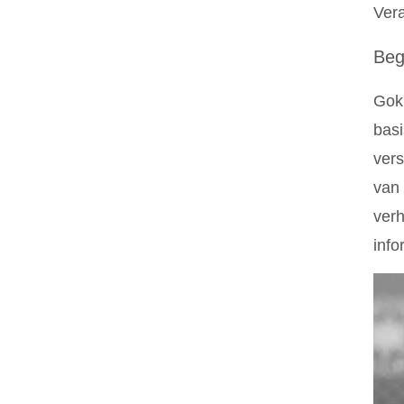
Vera
Beg
Gokk
basi
vers
van 
verh
info