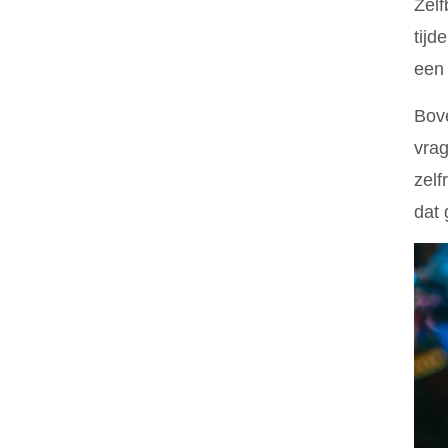
Zelf
tijd
een 
Bove
vrag
zelf
dat 