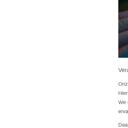
Ver
Onze
Hier
We m
erva
Daar