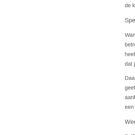
de k
Spe
Wann
betr
heef
dat 
Daar
geef
aanb
een 
Wee