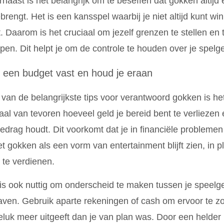
naast is het belangrijk om te beseffen dat gokken altijd 
rengt. Het is een kansspel waarbij je niet altijd kunt w
. Daarom is het cruciaal om jezelf grenzen te stellen e
pen. Dit helpt je om de controle te houden over je spelg
l een budget vast en houd je eraan
van de belangrijkste tips voor verantwoord gokken is he
al van tevoren hoeveel geld je bereid bent te verliezen 
bedrag houdt. Dit voorkomt dat je in financiële problemen
et gokken als een vorm van entertainment blijft zien, in
 te verdienen.
is ook nuttig om onderscheid te maken tussen je speelge
aven. Gebruik aparte rekeningen of cash om ervoor te zor
luk meer uitgeeft dan je van plan was. Door een helder