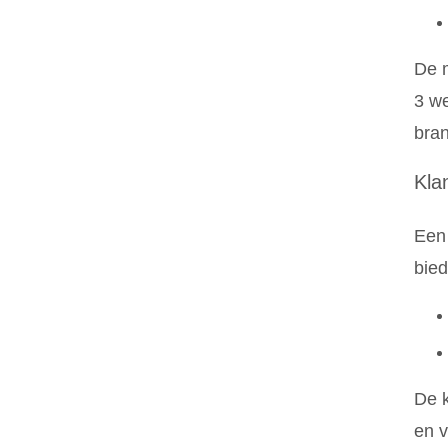
De m
3 we
bra
Kla
Een 
bied
De k
en v