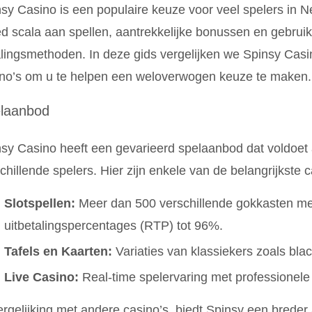
sy Casino is een populaire keuze voor veel spelers in N
d scala aan spellen, aantrekkelijke bonussen en gebruik
lingsmethoden. In deze gids vergelijken we Spinsy Casi
no’s om u te helpen een weloverwogen keuze te maken.
laanbod
sy Casino heeft een gevarieerd spelaanbod dat voldoet
chillende spelers. Hier zijn enkele van de belangrijkste 
Slotspellen:
Meer dan 500 verschillende gokkasten m
uitbetalingspercentages (RTP) tot 96%.
Tafels en Kaarten:
Variaties van klassiekers zoals blac
Live Casino:
Real-time spelervaring met professionele
ergelijking met andere casino’s, biedt Spinsy een brede