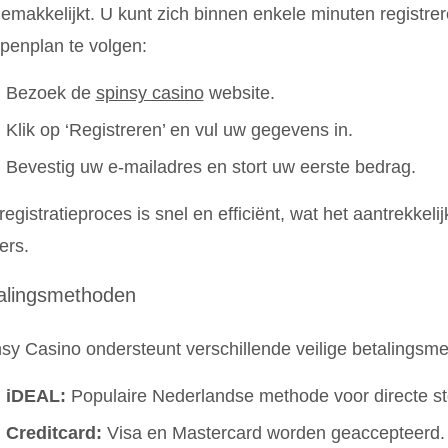
emakkelijkt. U kunt zich binnen enkele minuten registre
penplan te volgen:
Bezoek de
spinsy casino
website.
Klik op ‘Registreren’ en vul uw gegevens in.
Bevestig uw e-mailadres en stort uw eerste bedrag.
registratieproces is snel en efficiënt, wat het aantrekkel
ers.
alingsmethoden
sy Casino ondersteunt verschillende veilige betalingsm
iDEAL:
Populaire Nederlandse methode voor directe st
Creditcard:
Visa en Mastercard worden geaccepteerd.