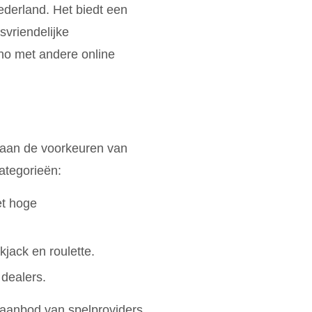
ederland. Het biedt een
svriendelijke
no met andere online
 aan de voorkeuren van
categorieën:
et hoge
kjack en roulette.
 dealers.
r aanbod van spelproviders,