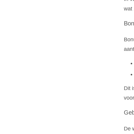
wat 
Bon
Bonu
aant
Dit 
voo
Geb
De w