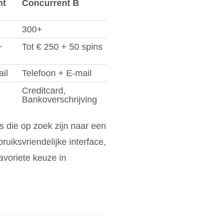
nt
Concurrent B
300+
+
Tot € 250 + 50 spins
il
Telefoon + E-mail
Creditcard,
Bankoverschrijving
 die op zoek zijn naar een
ruiksvriendelijke interface,
favoriete keuze in