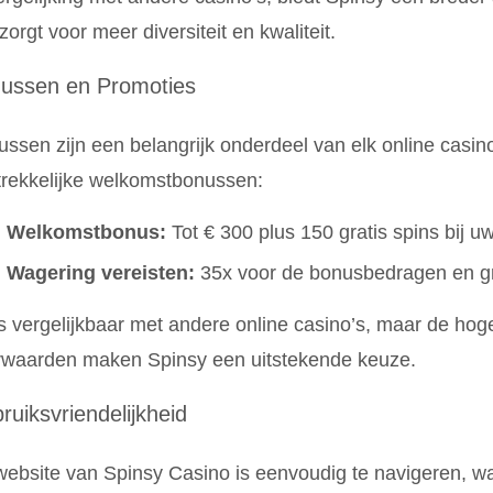
zorgt voor meer diversiteit en kwaliteit.
ussen en Promoties
ssen zijn een belangrijk onderdeel van elk online casin
rekkelijke welkomstbonussen:
Welkomstbonus:
Tot € 300 plus 150 gratis spins bij uw
Wagering vereisten:
35x voor de bonusbedragen en gra
is vergelijkbaar met andere online casino’s, maar de ho
rwaarden maken Spinsy een uitstekende keuze.
ruiksvriendelijkheid
ebsite van Spinsy Casino is eenvoudig te navigeren, wat